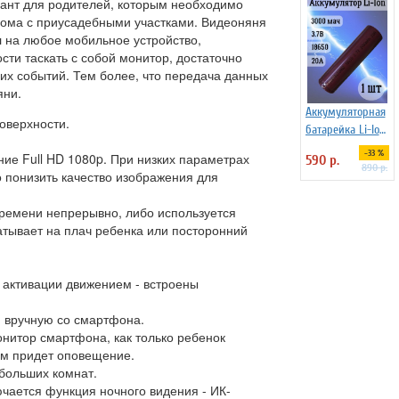
ант для родителей, которым необходимо
 дома с приусадебными участками. Видеоняня
л на любое мобильное устройство,
сти таскать с собой монитор, достаточно
их событий. Тем более, что передача данных
яни.
Аккумуляторная
оверхности.
батарейка Li-Ion
18650, 3000мАч
-33 %
ие Full HD 1080p. При низких параметрах
590 р.
3.7В, 20A,
890 р.
понизить качество изображения для
высокомощный,
незащищенный
ремени непрерывно, либо используется
атывает на плач ребенка или посторонний
 активации движением - встроены
я вручную со смартфона.
нитор смартфона, как только ребенок
вам придет оповещение.
 больших комнат.
чается функция ночного видения - ИК-