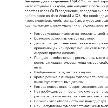
Беспроводная видеоняня TopCom
отличный вари
часто отлучаться из дома, для живущих в больших
работает через Wi-Fi соединение, передавая сигна
работающее на базе Android и IOS. Нет необходимо
иметь смартфон, чтобы всегда быть в курсе домашн
идет на максимальном удалении от видеокамеры н
Камера устанавливается на горизонтальной п
Возможно закрепить камеру на стене.
Демонстрирует очень качественное изображен
принимающей или пропускающей сети можно 
скорости приема сигнала.
Передает изображение в режиме реального в
режим активации голосом, когда камера сраб
шум.
Изображение передается со звуком.
Кроме режима активации голосом есть режим
высокочувствительные датчики.
Камера поворотная, поворот устанавливаетс
Нет необходимости постоянно смотреть на мо
расплачется или начнет активно двигаться, 
Большой угол обзора - отлично подходит для
При наступлении сумерек автоматически вклю