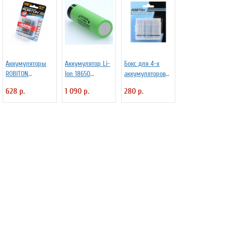
Аккумуляторы
Аккумулятор Li-
Бокс для 4-х
ROBITON
Ion 18650
аккумуляторов
1100MHAAA-
3400mAh 3,7В
Robiton Robibox
628 р.
1 090 р.
280 р.
4/box, ААА, 4 шт.
(ячейка
BL1, арт. 1131
Panasonic
NCR18650B) без
защиты