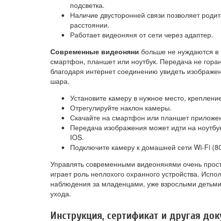
подсветка.
Наличие двусторонней связи позволяет роди
расстоянии.
Работает видеоняня от сети через адаптер.
Современные видеоняни
больше не нуждаются в р
смартфон, планшет или ноутбук. Передача не гора
благодаря интернет соединению увидеть изображен
шара.
Установите камеру в нужное место, крепление
Отрегулируйте наклон камеры.
Скачайте на смартфон или планшет приложен
Передача изображения может идти на ноутбук
IOS.
Подключите камеру к домашней сети Wi-Fi (802
Управлять современными видеонянями очень просто
играет роль неплохого охранного устройства. Испо
наблюдения за младенцами, уже взрослыми детьм
ухода.
Инструкция, сертификат и другая до