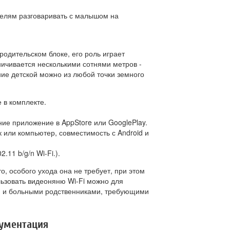
телям разговаривать с малышом на
одительском блоке, его роль играет
ничивается несколькими сотнями метров -
ие детской можно из любой точки земного
 в комплекте.
ие приложение в AppStore или GooglePlay.
 или компьютер, совместимость с Android и
.11 b/g/n Wi-Fi.).
, особого ухода она не требует, при этом
льзовать видеоняню Wi-Fi можно для
и и больными родственниками, требующими
кументация