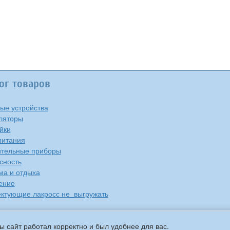
ог товаров
ые устройства
ляторы
йки
питания
тельные приборы
сность
ма и отдыха
ение
ктующие лакросс не_выгружать
ы сайт работал корректно и был удобнее для вас.