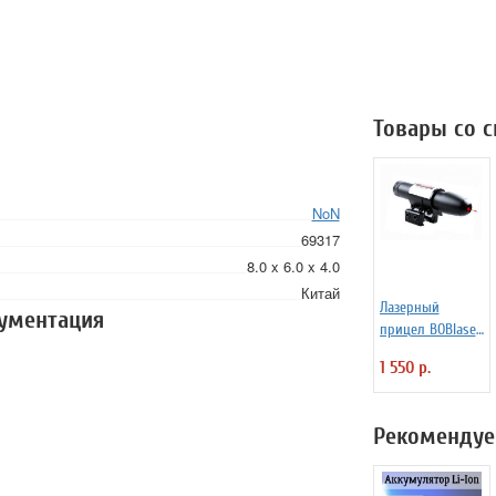
Товары со 
NoN
69317
8.0 x 6.0 x 4.0
Китай
Лазерный
кументация
прицел BOBlaser
R29 красный
1 550 р.
Рекомендуе