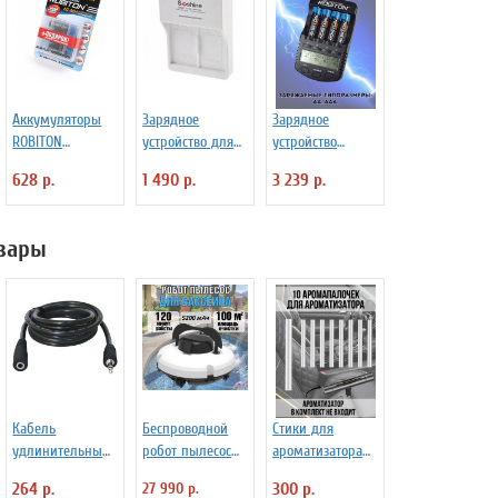
Аккумуляторы
Зарядное
Зарядное
ROBITON
устройство для
устройство
1100MHAAA-
кроны Soshine
ROBITON
628 р.
1 490 р.
3 239 р.
4/box, ААА, 4 шт.
SC-V1(Ni)
ProCharger1000
вары
Кабель
Беспроводной
Стики для
удлинительный
робот пылесос
ароматизатора
Defender JACK02-
для бассейна
авто с ароматом,
264 р.
27 990 р.
300 р.
05 аудио JACK
ANYSMART PZO-
освежитель в