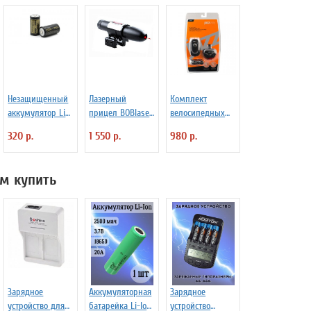
Незащищенный
Лазерный
Комплект
аккумулятор Li-
прицел BOBlaser
велосипедных
Ion Xtar
R29 красный
фар Jazzway B-
320 р.
1 550 р.
980 р.
IMR18350 850
F/R-L07
mAh 4,2В 4.25A
м купить
Зарядное
Аккумуляторная
Зарядное
устройство для
батарейка Li-Ion
устройство