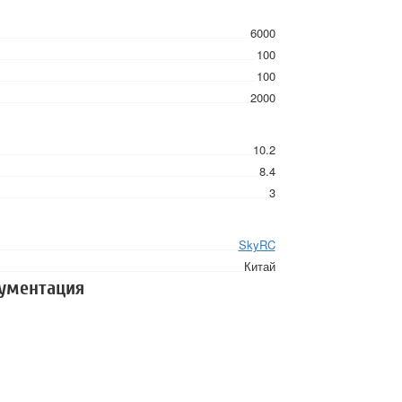
6000
100
100
2000
10.2
8.4
3
SkyRC
Китай
кументация