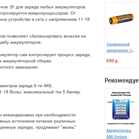
тное ЗУ для заряда любых аккумуляторов.
онтролируется микропроцессором. От
ное устройство в сеть с напряжением 11-18
ров позволяют сбалансировать вольтаж на
ужбу аккумуляторов.
Защищенный
аккумулятор Li-
умулятор сам контролирует процесс заряда.
Ion Fenix 14500
а аккумуляторной сборки.
690 р.
800 mAh
роткого замыкания.
Рекомендуе
аметров заряда 5-ти АКБ.
1-18 Вольт, максимальный ток 5 Ампер.
 и командировках при необходимости
омных источников питания различных
режную зарядку, продлевает "жизнь"
Аккумуляторы
ААА Еneloop