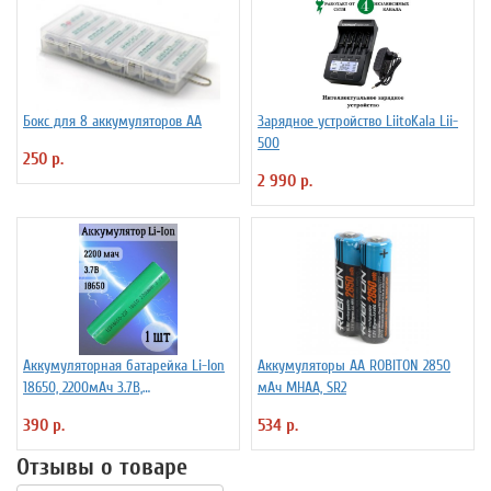
Бокс для 8 аккумуляторов АА
Зарядное устройство LiitoKala Lii-
500
250 р.
2 990 р.
Аккумуляторная батарейка Li-Ion
Аккумуляторы АА ROBITON 2850
18650, 2200мАч 3.7В,
мАч MHAA, SR2
незащищенный
390 р.
534 р.
Отзывы о товаре