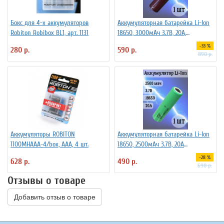
Бокс для 4-х аккумуляторов
Аккумуляторная батарейка Li-Ion
Robiton Robibox BL1, арт. 1131
18650, 3000мАч 3.7В, 20A,
высокомощный, незащищенный
-33 %
280 р.
590 р.
890 р.
Аккумуляторы ROBITON
Аккумуляторная батарейка Li-Ion
1100MHAAA-4/box, ААА, 4 шт.
18650, 2500мАч 3.7В, 20A
незащищенный
-28 %
628 р.
490 р.
690 р.
Отзывы о товаре
Добавить отзыв о товаре