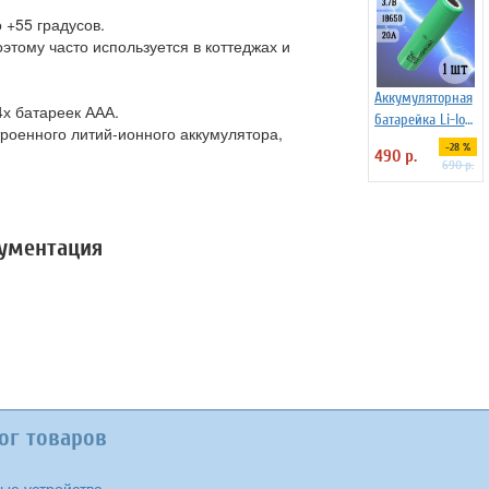
 +55 градусов.
этому часто используется в коттеджах и
Аккумуляторная
4х батареек ААА.
батарейка Li-Ion
троенного литий-ионного аккумулятора,
18650, 2500мАч
-28 %
490 р.
3.7В, 20A
690 р.
незащищенный
кументация
ог товаров
ые устройства