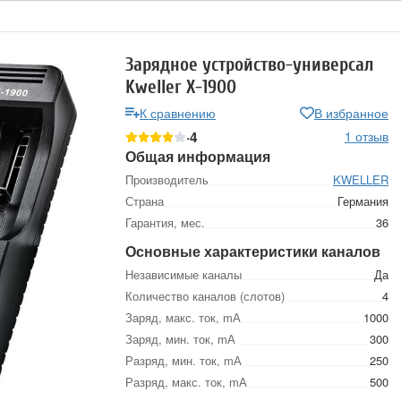
Зарядное устройство-универсал
Kweller X-1900
К сравнению
В избранное
4
1 отзыв
Общая информация
Производитель
KWELLER
Страна
Германия
Гарантия, мес.
36
Основные характеристики каналов
Независимые каналы
Да
Количество каналов (слотов)
4
Заряд, макс. ток, mА
1000
Заряд, мин. ток, mА
300
Разряд, мин. ток, mА
250
Разряд, макс. ток, mА
500