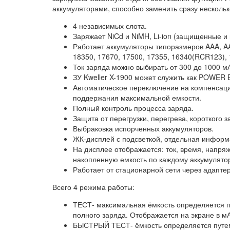
аккумуляторами, способно заменить сразу несколь
4 независимых слота.
Заряжает NiCd и NiMH, Li-ion (защищенные 
Работает аккумуляторы типоразмеров AAA, AA,
18350, 17670, 17500, 17355, 16340(RCR123), 
Ток заряда можно выбирать от 300 до 1000 м
ЗУ Kweller X-1900 может служить как POWER 
Автоматическое переключение на компенсац
поддержания максимальной емкости.
Полный контроль процесса заряда.
Защита от перегрузки, перегрева, короткого 
Выбраковка испорченных аккумуляторов.
ЖК-дисплей с подсветкой, отдельная информ
На дисплее отображается: ток, время, напря
накопленную емкость по каждому аккумулято
Работает от стационарной сети через адаптер
Всего 4 режима работы:
ТЕСТ- максимальная ёмкость определяется п
полного заряда. Отображается на экране в мА
БЫСТРЫЙ ТЕСТ- ёмкость определяется путем 