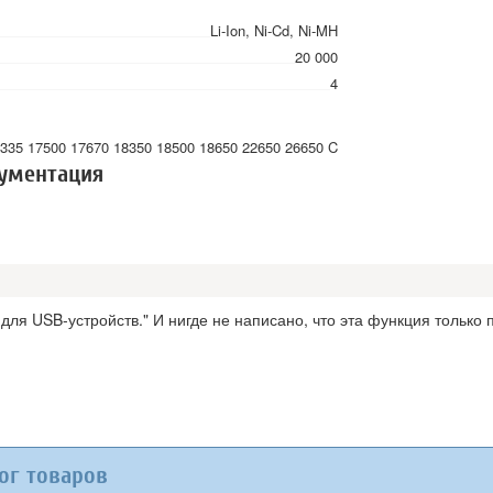
Li-Ion, Ni-Cd, Ni-MH
20 000
4
335 17500 17670 18350 18500 18650 22650 26650 C
кументация
ля USB-устройств." И нигде не написано, что эта функция только п
ог товаров