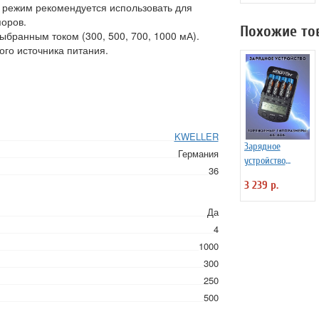
т режим рекомендуется использовать для
яоров.
Похожие то
ыбранным током (300, 500, 700, 1000 мА).
го источника питания.
KWELLER
Зарядное
Германия
устройство
36
ROBITON
3 239 р.
ProCharger1000
Да
4
1000
300
250
500