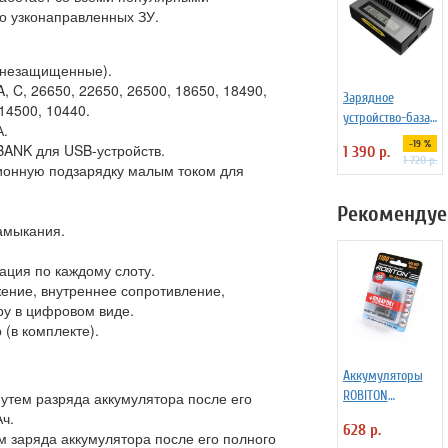
ко узконаправленных ЗУ.
и незащищенные).
 C, 26650, 22650, 26500, 18650, 18490,
Зарядное
14500, 10440.
устройство-база
А.
Nitecore UGP4
-19 %
BANK для USB-устройств.
1 390 р.
для GoPro Hero
1 720 р.
ионную подзарядку малым током для
4/3/3+
Рекомендуе
замыкания.
ация по каждому слоту.
жение, внутреннее сопротивление,
ру в цифровом виде.
 (в комплекте).
Аккумуляторы
ROBITON
утем разряда аккумулятора после его
1100MHAAA-
ч.
628 р.
4/box, ААА, 4 шт.
заряда аккумулятора после его полного