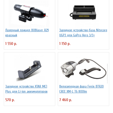
Лазерный прицел BOBlaser R29
Зарядное устройство-база Nitecore
красный
UGP3 для GoPro Hero 3/3+
1 550 р.
1 150 р.
Зарядное устройство XTAR MC1
Велосипедная фара Fenix BTR20
Plus для Li-ion аккумуляторов
CREE XM-L T6 800lm
570 р.
7 460 р.