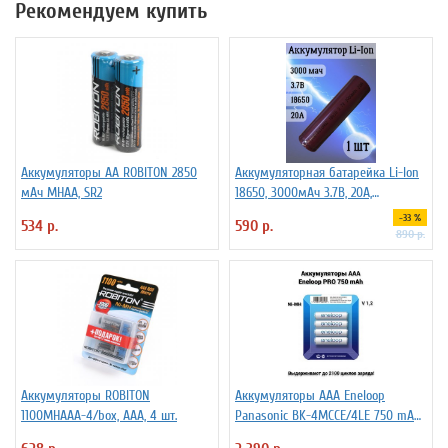
Рекомендуем купить
Аккумуляторы АА ROBITON 2850
Аккумуляторная батарейка Li-Ion
мАч MHAA, SR2
18650, 3000мАч 3.7В, 20A,
высокомощный, незащищенный
-33 %
534 р.
590 р.
890 р.
Аккумуляторы ROBITON
Аккумуляторы ААА Еneloop
1100MHAAA-4/box, ААА, 4 шт.
Panasonic BK-4MCCE/4LE 750 mAh
BL4