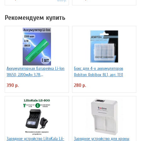
650 р.
Рекомендуем купить
Аккумуляторная батарейка Li-Ion
Бокс для 4-х аккумуляторов
18650, 2200мАч 3.7В,
Robiton Robibox BL1, арт. 1131
незащищенный
390 р.
280 р.
Зарядное устройство LiitoKala Lii-
Зарядное устройство для кроны