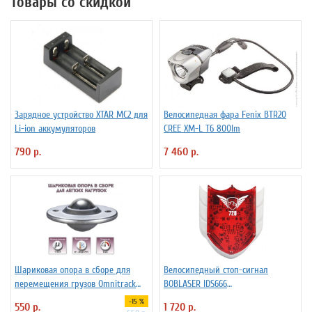
Товары со скидкой
Зарядное устройство XTAR MC2 для
Велосипедная фара Fenix BTR20
Li-ion аккумуляторов
CREE XM-L T6 800lm
790 р.
7 460 р.
Шариковая опора в сборе для
Велосипедный стоп-сигнал
перемещения грузов Omnitrack
BOBLASER IDS666
LD16-D
светодиоды+лазер
-15 %
550 р.
1 720 р.