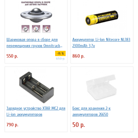
Шариковая опора в сборе для
Аккумулятор Li-Ion Niteсore NL183
перемещения грузов Omnitrack
2300mAh 3,7v
LD16-D
-15 %
550 р.
860 р.
650 р.
Зарядное устройство XTAR MC2 для
Бокс для хранения 2-х
Li-ion аккумуляторов
аккумуляторов 26650
50 р.
790 р.