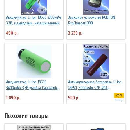
Аккумулятор Li-Ion 18650 2200мАч
Зарядное устройство ROBITON
3.7В, с выводами, незащищенный
ProCharger1000
490 р.
3 239 р.
Аккумулятор Li-Ion 18650
Аккумуляторная батарейка Li-Ion
3400mAh 3,7В (ячейка Panasonic
18650, 3000мАч 3.7В, 20A,
NCR18650B) без защиты
высокомощный, незащищенный
-33 %
1 090 р.
590 р.
890 р.
Похожие товары