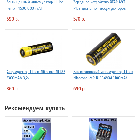
Защищенный аккумулятор Li-Ion
Зарядное устройство XTAR MC1
Fenix 14500 800 mAh
Plus для Li-ion аккумуляторов
690 р.
570 р.
Аккумулятор Li-Ion Niteсore NL183
Высокотоковый аккумулятор Li-Ion
2300mAh 3,7v
Niteсore IMR NL18490A 1100mAh
11А
860 р.
690 р.
Рекомендуем купить