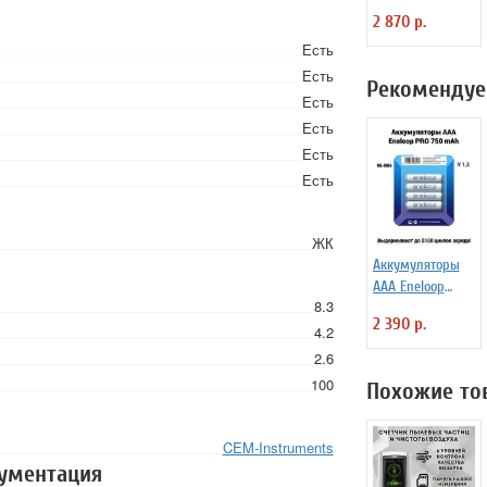
1170
2 870 р.
Есть
Есть
Рекомендуе
Есть
Есть
Есть
Есть
ЖК
Аккумуляторы
ААА Еneloop
8.3
Panasonic BK-
2 390 р.
4MCCE/4LE 750
4.2
mAh BL4
2.6
100
Похожие то
CEM-Instruments
кументация