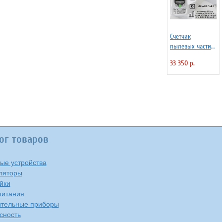
Счетчик
пылевых частиц
и чистоты
33 350 р.
воздуха СЕМ DT-
9680
ог товаров
ые устройства
ляторы
йки
питания
тельные приборы
сность