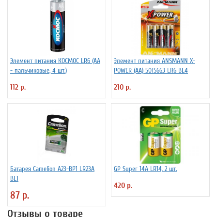
Элемент питания КОСМОС LR6 (АА
Элемент питания ANSMANN X-
- пальчиковые, 4 шт.)
POWER (АА) 5015663 LR6 BL4
112 р.
210 р.
Батарея Camelion A23-BP1 LR23A
GP Super 14А LR14, 2 шт.
BL1
420 р.
87 р.
Отзывы о товаре