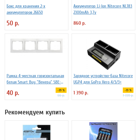
Бокс для хранения 2-х
Аккумулятор Li-Ion Niteсore NL183
аккумуляторов 26650
2300mAh 3,7v
50 р.
860 р.
Рамка 4-местная горизонтальная
Зарядное устройство-база Nitecore
белая Smart Buy "Венера" SBE-
UGP4 для GoPro Hero 4/3/3+
01w-00-FR-4
-39 %
-19 %
40 р.
1 390 р.
66 р.
1 720 р.
Рекомендуем купить