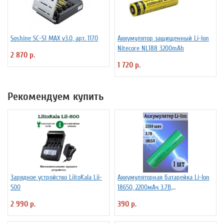
Soshine SC-S1 MAX v3.0, арт. 1170
Аккумулятор защищенный Li-Ion
Niteсore NL188 3200mAh
2 870 р.
1 720 р.
Рекомендуем купить
Зарядное устройство LiitoKala Lii-
Аккумуляторная батарейка Li-Ion
500
18650, 2200мАч 3.7В,
незащищенный
2 990 р.
390 р.