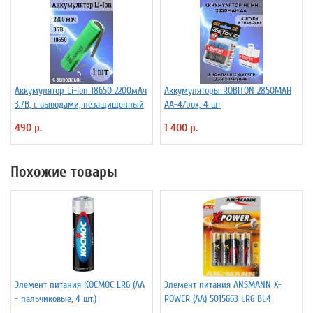
Аккумулятор Li-Ion 18650 2200мАч
Аккумуляторы ROBITON 2850MAH
3.7В, с выводами, незащищенный
AA-4/box, 4 шт
490 р.
1 400 р.
Похожие товары
Элемент питания КОСМОС LR6 (АА
Элемент питания ANSMANN X-
- пальчиковые, 4 шт.)
POWER (АА) 5015663 LR6 BL4