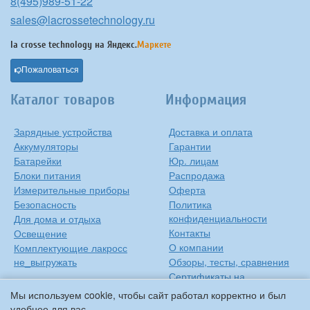
8(495)989-51-22
sales@lacrossetechnology.ru
la crosse technology на
Яндекс.
Маркете
Пожаловаться
Каталог товаров
Информация
Зарядные устройства
Доставка и оплата
Аккумуляторы
Гарантии
Батарейки
Юр. лицам
Блоки питания
Распродажа
Измерительные приборы
Оферта
Безопасность
Политика
конфиденциальности
Для дома и отдыха
Контакты
Освещение
О компании
Комплектующие лакросс
не_выгружать
Обзоры, тесты, сравнения
Сертификаты на
продукцию
Мы используем cookie, чтобы сайт работал корректно и был
Инструкции на русском
удобнее для вас.