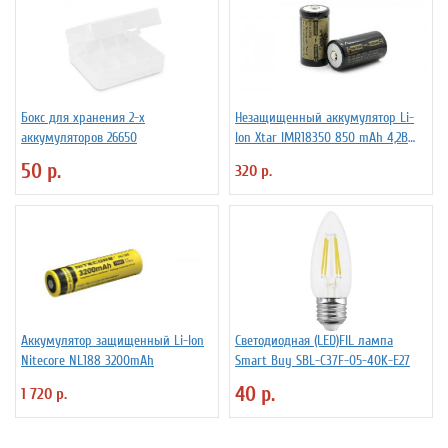
Бокс для хранения 2-х
Незащищенный аккумулятор Li-
аккумуляторов 26650
Ion Xtar IMR18350 850 mAh 4,2В
4.25A
50 р.
320 р.
Аккумулятор защищенный Li-Ion
Светодиодная (LED)FIL лампа
Niteсore NL188 3200mAh
Smart Buy SBL-C37F-05-40K-E27
40 р.
1 720 р.