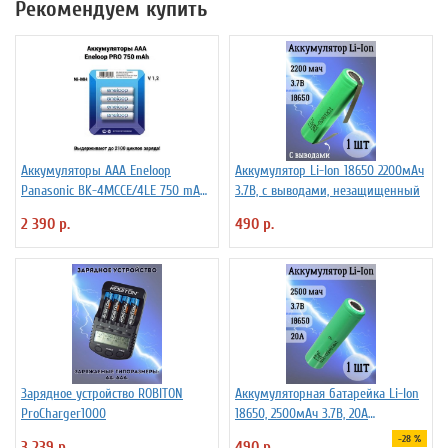
Рекомендуем купить
Аккумуляторы ААА Еneloop
Аккумулятор Li-Ion 18650 2200мАч
Panasonic BK-4MCCE/4LE 750 mAh
3.7В, с выводами, незащищенный
BL4
2 390 р.
490 р.
Зарядное устройство ROBITON
Аккумуляторная батарейка Li-Ion
ProCharger1000
18650, 2500мАч 3.7В, 20A
незащищенный
-28 %
3 239 р.
490 р.