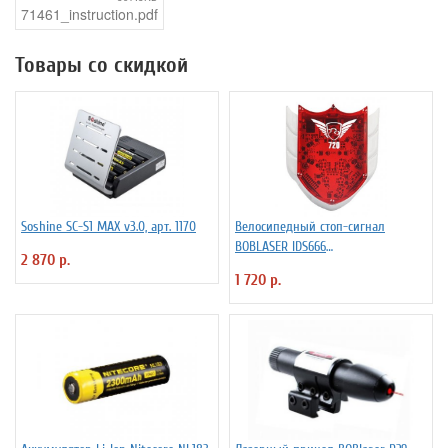
71461_instruction.pdf
Товары со скидкой
Soshine SC-S1 MAX v3.0, арт. 1170
Велосипедный стоп-сигнал
BOBLASER IDS666
2 870 р.
светодиоды+лазер
1 720 р.