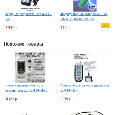
Зарядное устройство LiitoKala Lii-
Аккумуляторная батарейка Li-Ion
500
18650, 2500мАч 3.7В, 20A
незащищенный
-28 %
2 990 р.
490 р.
690 р.
Похожие товары
Счетчик пылевых частиц и
Измеритель влажности древесины
чистоты воздуха СЕМ DT-9680
СЕМ DT-125H
31 682 р.
11 178 р.