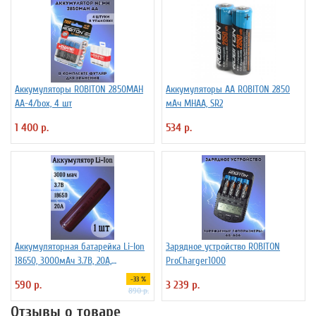
Аккумуляторы ROBITON 2850MAH
Аккумуляторы АА ROBITON 2850
AA-4/box, 4 шт
мАч MHAA, SR2
1 400 р.
534 р.
Аккумуляторная батарейка Li-Ion
Зарядное устройство ROBITON
18650, 3000мАч 3.7В, 20A,
ProCharger1000
высокомощный, незащищенный
-33 %
590 р.
3 239 р.
890 р.
Отзывы о товаре