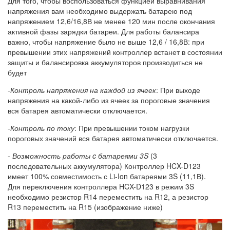
Для того, чтобы воспользоваться функцией выравнивания
напряжения вам необходимо выдержать батарею под
напряжением 12,6/16,8В не менее 120 мин после окончания
активной фазы зарядки батареи. Для работы балансира
важно, чтобы напряжение было не выше 12,6 / 16,8В: при
превышении этих напряжений контроллер встанет в состоянии
защиты и балансировка аккумуляторов производиться не
будет
-
Контроль напряжения на каждой из ячеек
: При выходе
напряжения на какой-либо из ячеек за пороговые значения
вся батарея автоматически отключается.
-
Контроль по току
: При превышении током нагрузки
пороговых значений вся батарея автоматически отключается.
-
Возможность работы c батареями 3S
(3
последовательных аккумулятора) Контроллер HCX-D123
имеет 100% совместимость с Li-Ion батареями 3S (11,1В).
Для переключения контроллера HCX-D123 в режим 3S
необходимо резистор R14 переместить на R12, а резистор
R13 переместить на R15 (изображение ниже)