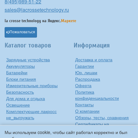
8(495)989-51-22
sales@lacrossetechnology.ru
la crosse technology на
Яндекс.
Маркете
Пожаловаться
Каталог товаров
Информация
Зарядные устройства
Доставка и оплата
Аккумуляторы
Гарантии
Батарейки
Юр. лицам
Блоки питания
Распродажа
Измерительные приборы
Оферта
Безопасность
Политика
конфиденциальности
Для дома и отдыха
Контакты
Освещение
О компании
Комплектующие лакросс
не_выгружать
Обзоры, тесты, сравнения
Сертификаты на
продукцию
Мы используем cookie, чтобы сайт работал корректно и был
Инструкции на русском