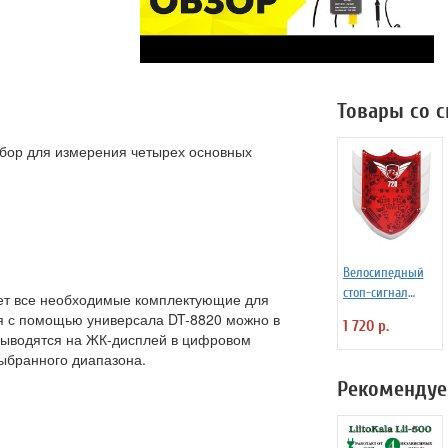
Товары со 
ибор для измерения четырех основных
Велосипедный
стоп-сигнал
еет все необходимые комплектующие для
BOBLASER IDS666
я с помощью универсала DT-8820 можно в
1 720 р.
светодиоды+лазе
 выводятся на ЖК-дисплей в цифровом
р
выбранного диапазона.
Рекомендуе