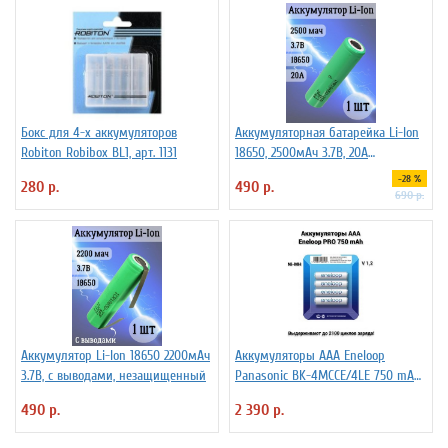
Бокс для 4-х аккумуляторов
Аккумуляторная батарейка Li-Ion
Robiton Robibox BL1, арт. 1131
18650, 2500мАч 3.7В, 20A
незащищенный
-28 %
280 р.
490 р.
690 р.
Аккумулятор Li-Ion 18650 2200мАч
Аккумуляторы ААА Еneloop
3.7В, с выводами, незащищенный
Panasonic BK-4MCCE/4LE 750 mAh
BL4
490 р.
2 390 р.