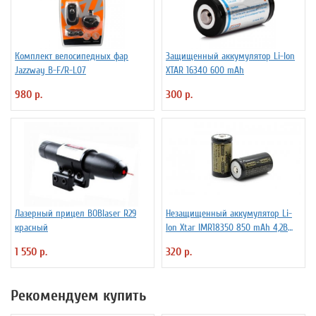
Комплект велосипедных фар
Защищенный аккумулятор Li-Ion
Jazzway B-F/R-L07
XTAR 16340 600 mAh
980 р.
300 р.
Лазерный прицел BOBlaser R29
Незащищенный аккумулятор Li-
красный
Ion Xtar IMR18350 850 mAh 4,2В
4.25A
1 550 р.
320 р.
Рекомендуем купить