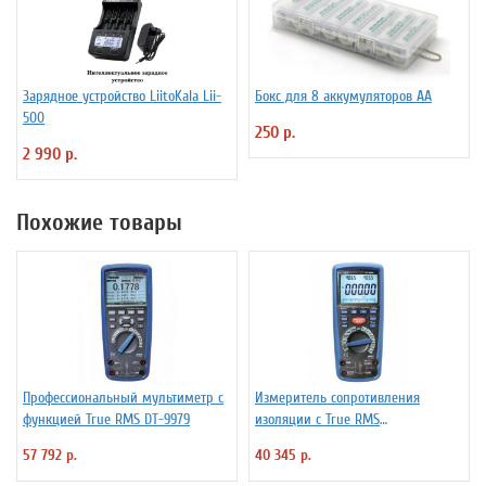
Зарядное устройство LiitoKala Lii-
Бокс для 8 аккумуляторов АА
500
250 р.
2 990 р.
Похожие товары
Профессиональный мультиметр с
Измеритель сопротивления
функцией True RMS DT-9979
изоляции с True RMS
мультиметром DT-9985
57 792 р.
40 345 р.