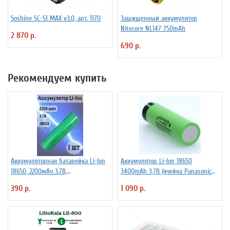
Soshine SC-S1 MAX v3.0, арт. 1170
Защищенный аккумулятор
Niteсore NL147 750mAh
2 870 р.
690 р.
Рекомендуем купить
Аккумуляторная батарейка Li-Ion
Аккумулятор Li-Ion 18650
18650, 2200мАч 3.7В,
3400mAh 3,7В (ячейка Panasonic
незащищенный
NCR18650B) без защиты
390 р.
1 090 р.