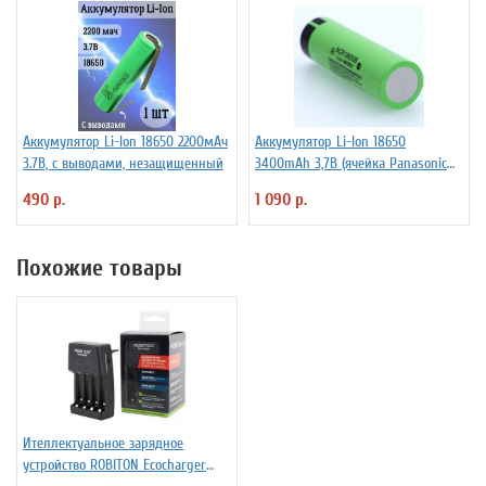
Аккумулятор Li-Ion 18650 2200мАч
Аккумулятор Li-Ion 18650
3.7В, с выводами, незащищенный
3400mAh 3,7В (ячейка Panasonic
NCR18650B) без защиты
490 р.
1 090 р.
Похожие товары
Ителлектуальное зарядное
устройство ROBITON Ecocharger