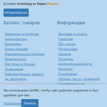
la crosse technology на
Яндекс.
Маркете
Пожаловаться
Каталог товаров
Информация
Зарядные устройства
Доставка и оплата
Аккумуляторы
Гарантии
Батарейки
Юр. лицам
Блоки питания
Распродажа
Измерительные приборы
Оферта
Безопасность
Политика
конфиденциальности
Для дома и отдыха
Контакты
Освещение
О компании
Комплектующие лакросс
не_выгружать
Обзоры, тесты, сравнения
Сертификаты на
продукцию
Мы используем cookie, чтобы сайт работал корректно и был
Инструкции на русском
удобнее для вас.
языке
Подробнее
Понятно