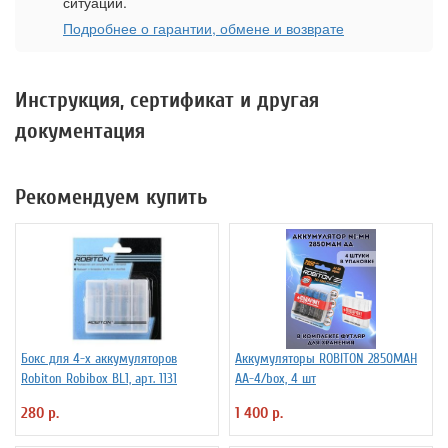
ситуации.
Подробнее о гарантии, обмене и возврате
Инструкция, сертификат и другая
документация
Рекомендуем купить
Бокс для 4-х аккумуляторов
Аккумуляторы ROBITON 2850MAH
Robiton Robibox BL1, арт. 1131
AA-4/box, 4 шт
280 р.
1 400 р.