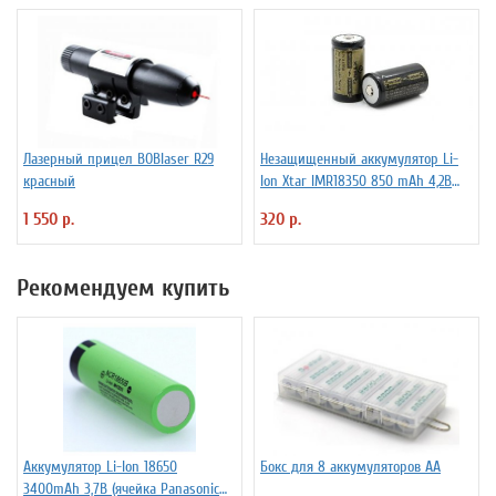
Лазерный прицел BOBlaser R29
Незащищенный аккумулятор Li-
красный
Ion Xtar IMR18350 850 mAh 4,2В
4.25A
1 550 р.
320 р.
Рекомендуем купить
Аккумулятор Li-Ion 18650
Бокс для 8 аккумуляторов АА
3400mAh 3,7В (ячейка Panasonic