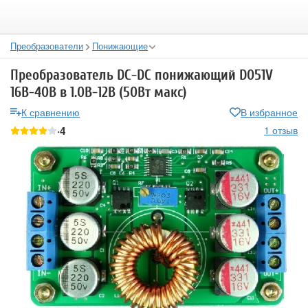
Преобразователи
Понижающие
Преобразователь DC-DC понижающий D051V
16В-40В в 1.0В-12В (50Вт макс)
К сравнению
В избранное
4
1 отзыв