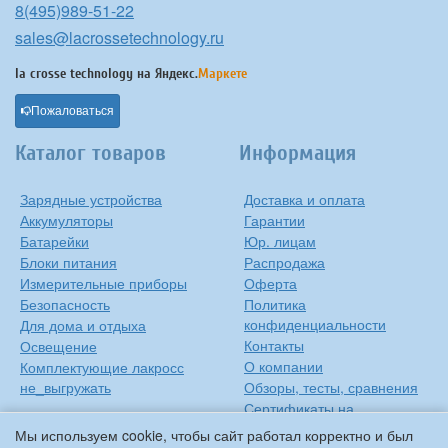
8(495)989-51-22
sales@lacrossetechnology.ru
la crosse technology на
Яндекс.
Маркете
Пожаловаться
Каталог товаров
Информация
Зарядные устройства
Доставка и оплата
Аккумуляторы
Гарантии
Батарейки
Юр. лицам
Блоки питания
Распродажа
Измерительные приборы
Оферта
Безопасность
Политика
конфиденциальности
Для дома и отдыха
Контакты
Освещение
О компании
Комплектующие лакросс
не_выгружать
Обзоры, тесты, сравнения
Сертификаты на
продукцию
Мы используем cookie, чтобы сайт работал корректно и был