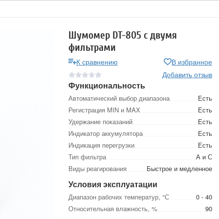
Шумомер DT-805 с двумя
фильтрами
К сравнению
В избранное
Добавить отзыв
Функциональность
Автоматический выбор диапазона
Есть
Регистрация MIN и MAX
Есть
Удержание показаний
Есть
Индикатор аккумулятора
Есть
Индикация перегрузки
Есть
Тип фильтра
А и С
Виды реагирования
Быстрое и медленное
Условия эксплуатации
Диапазон рабочих температур, °С
0 - 40
Относительная влажность, %
90