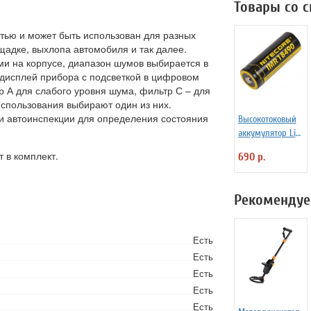
Товары со 
тью и может быть использован для разных
адке, выхлопа автомобиля и так далее.
ми на корпусе, диапазон шумов выбирается в
 дисплей прибора с подсветкой в цифровом
р А для слабого уровня шума, фильтр С – для
использования выбирают один из них.
и автоинспекции для определения состояния
Высокотоковый
аккумулятор Li-
Ion Niteсore IMR
 в комплект.
690 р.
NL18490A
1100mAh 11А
Рекомендуе
Есть
Есть
Есть
Есть
Есть