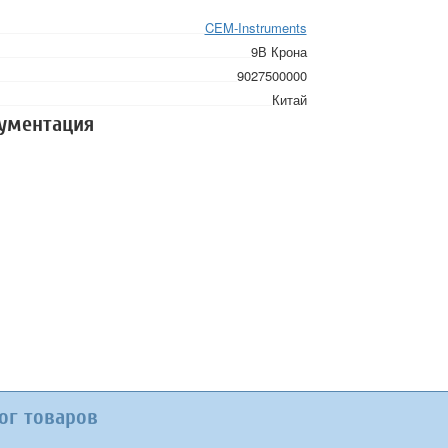
CEM-Instruments
9В Крона
9027500000
Китай
кументация
ог товаров