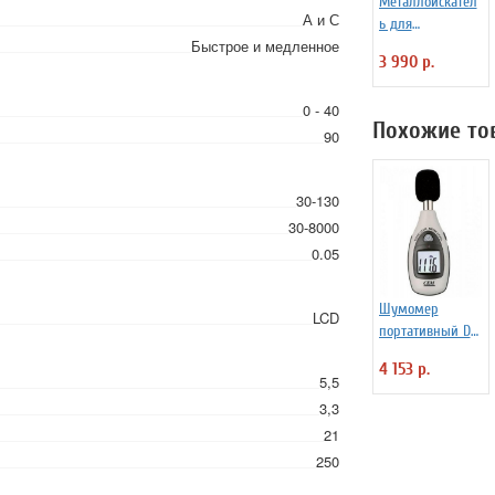
Металлоискател
А и С
ь для
Быстрое и медленное
начинающих
3 990 р.
Tianxun MD-
1008A
0 - 40
Похожие то
90
30-130
30-8000
0.05
Шумомер
LCD
портативный DT-
85A
4 153 р.
5,5
3,3
21
250