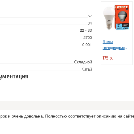
57
34
22 - 33
2700
Лампа
0,001
светодиодная
Старт ECO LED
175 р.
GLS E27, 15W40
Складной
Китай
кументация
арок и очень довольна. Полностью соответствует описанию на сайт