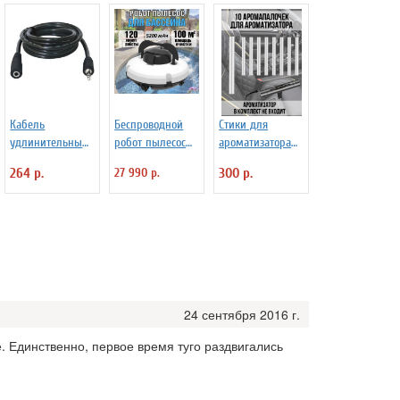
Кабель
Беспроводной
Стики для
удлинительный
робот пылесос
ароматизатора
Defender JACK02-
для бассейна
авто с ароматом,
264 р.
27 990 р.
300 р.
05 аудио JACK
ANYSMART PZO-
освежитель в
(M) - JACK (F),
18 (KD531424)
машину
1.5м, черный
PowerNest, 10 шт
24 сентября 2016 г.
е. Единственно, первое время туго раздвигались