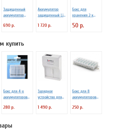
Защищенный
Аккумулятор
Бокс для
аккумулятор
защищенный Li-
хранения 2-х
Niteсore NL147
Ion Niteсore
аккумуляторов
50 р.
690 р.
1 720 р.
750mAh
NL188 3200mAh
26650
м купить
Бокс для 4-х
Зарядное
Бокс для 8
аккумуляторов
устройство для
аккумуляторов
Robiton Robibox
кроны Soshine
АА
280 р.
1 490 р.
250 р.
BL1, арт. 1131
SC-V1(Ni)
вары