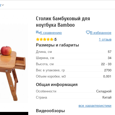
в
Столик бамбуковый для
ноутбука Bamboo
К сравнению
В избранное
5
1 отзыв
Размеры и габариты
Длина, см
57
Ширина, см
34
Высота, см
22 - 33
Вес в упаковке, гр
2700
Объем коробки, м3
0,001
Общая информация
Особенности
Складной
Страна
Китай
все характеристики
Видеообзоры