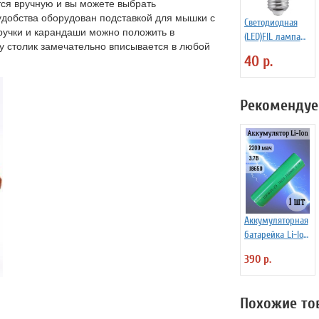
тся вручную и вы можете выбрать
удобства оборудован подставкой для мышки с
Светодиодная
 ручки и карандаши можно положить в
(LED)FIL лампа
у столик замечательно вписывается в любой
Smart Buy SBL-
40 р.
C37F-05-40K-E27
Рекомендуе
Аккумуляторная
батарейка Li-Ion
18650, 2200мАч
390 р.
3.7В,
незащищенный
Похожие то