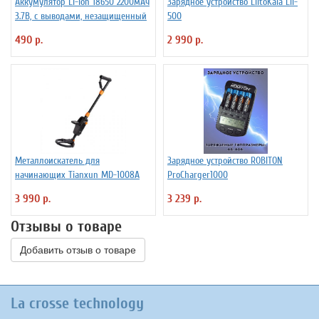
Аккумулятор Li-Ion 18650 2200мАч
Зарядное устройство LiitoKala Lii-
3.7В, с выводами, незащищенный
500
490 р.
2 990 р.
Металлоискатель для
Зарядное устройство ROBITON
начинающих Tianxun MD-1008A
ProCharger1000
3 990 р.
3 239 р.
Отзывы о товаре
Добавить отзыв о товаре
La crosse technology