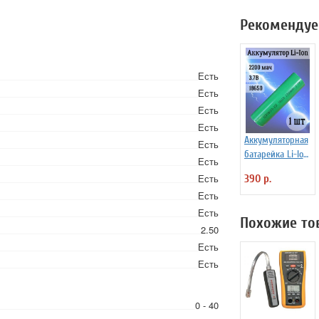
Рекомендуе
Есть
Есть
Есть
Есть
Аккумуляторная
Есть
батарейка Li-Ion
Есть
18650, 2200мАч
Есть
390 р.
3.7В,
Есть
незащищенный
Есть
Похожие то
2.50
Есть
Есть
0 - 40