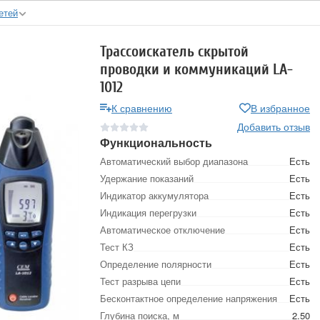
етей
Трассоискатель скрытой
проводки и коммуникаций LA-
1012
К сравнению
В избранное
Добавить отзыв
Функциональность
Автоматический выбор диапазона
Есть
Удержание показаний
Есть
Индикатор аккумулятора
Есть
Индикация перегрузки
Есть
Автоматическое отключение
Есть
Тест КЗ
Есть
Определение полярности
Есть
Тест разрыва цепи
Есть
Бесконтактное определение напряжения
Есть
Глубина поиска, м
2.50