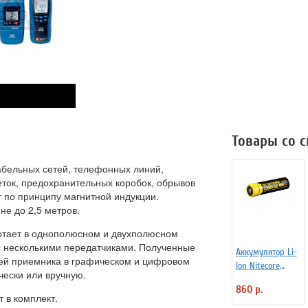
Товары со 
бельных сетей, телефонных линий,
еток, предохранительных коробок, обрывов
ет по принципу магнитной индукции.
не до 2,5 метров.
ботает в однополюсном и двухполюсном
с несколькими передатчиками. Полученные
Аккумулятор Li-
ей приемника в графическом и цифровом
Ion Niteсore
ески или вручную.
NL183 2300mAh
860 р.
3,7v
 в комплект.