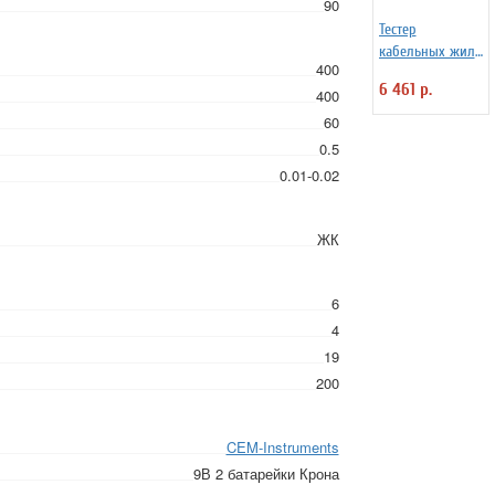
90
Тестер
кабельных жил
400
LA-1011
6 461 р.
400
60
0.5
0.01-0.02
ЖК
6
4
19
200
CEM-Instruments
9В 2 батарейки Крона