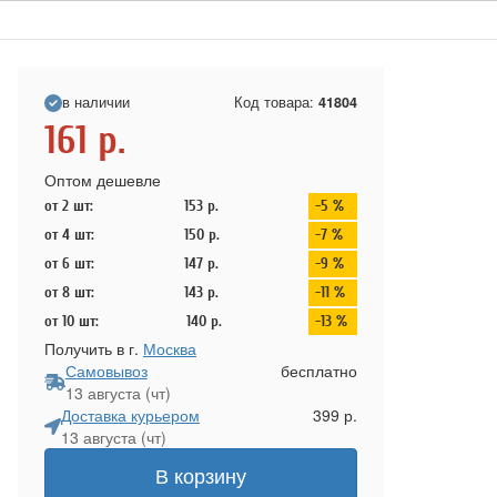
в наличии
Код товара:
41804
161
р.
Оптом дешевле
от 2 шт:
153
р.
-5 %
от 4 шт:
150
р.
-7 %
от 6 шт:
147
р.
-9 %
от 8 шт:
143
р.
-11 %
от 10 шт:
140
р.
-13 %
Получить в г.
Москва
Самовывоз
бесплатно
13 августа (чт)
Доставка курьером
399 р.
13 августа (чт)
В корзину