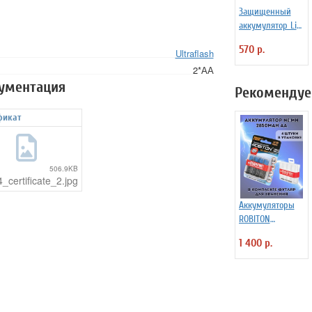
Защищенный
аккумулятор Li-
Ion Xtar 14500
570 р.
Ultraflash
800 mAh
2*АА
кументация
Рекомендуе
фикат
506.9KB
_certificate_2.jpg
Аккумуляторы
ROBITON
2850MAH AA-
1 400 р.
4/box, 4 шт