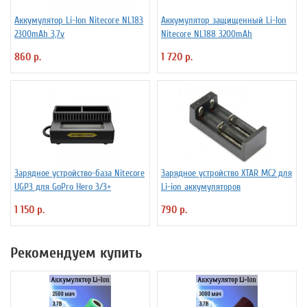
Аккумулятор Li-Ion Niteсore NL183
Аккумулятор защищенный Li-Ion
2300mAh 3,7v
Niteсore NL188 3200mAh
860 р.
1 720 р.
Зарядное устройство-база Nitecore
Зарядное устройство XTAR MC2 для
UGP3 для GoPro Hero 3/3+
Li-ion аккумуляторов
1 150 р.
790 р.
Рекомендуем купить