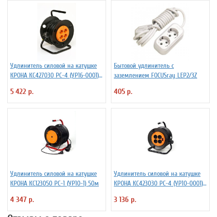
Удлинитель силовой на катушке
Бытовой удлинитель с
КРОНА КС427030 РС-4 (УР16-0001)
заземлением FOCUSray LEP2/3Z
Z30м
5 422 р.
405 р.
Удлинитель силовой на катушке
Удлинитель силовой на катушке
КРОНА КС123050 РС-1 (УР10-1) 50м
КРОНА КС423030 РС-4 (УР10-0001)
30м с выключателем
4 347 р.
3 136 р.