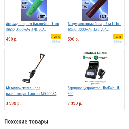
Аккумуляторная батарейка Li-Ion
Аккумуляторная батарейка Li-Ion
18650, 2500мАч 3.7В, 20A
18650, 3000мАч 3.7В, 20A,
незащищенный
высокомощный, незащищенный
-28 %
-33 %
490 р.
590 р.
690 р.
890 р.
Металлоискатель для
Зарядное устройство LiitoKala Lii-
начинающих Tianxun MD-1008A
500
3 990 р.
2 990 р.
Похожие товары