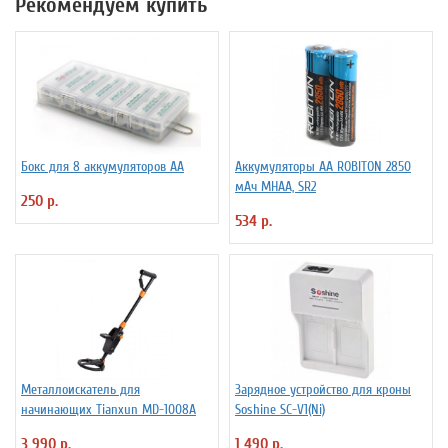
Рекомендуем купить
Бокс для 8 аккумуляторов АА
Аккумуляторы АА ROBITON 2850
мАч MHAA, SR2
250 р.
534 р.
Металлоискатель для
Зарядное устройство для кроны
начинающих Tianxun MD-1008A
Soshine SC-V1(Ni)
3 990 р.
1 490 р.