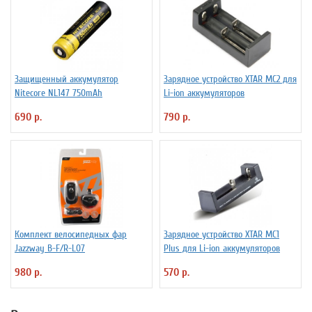
Защищенный аккумулятор
Зарядное устройство XTAR MC2 для
Niteсore NL147 750mAh
Li-ion аккумуляторов
690 р.
790 р.
Комплект велосипедных фар
Зарядное устройство XTAR MC1
Jazzway B-F/R-L07
Plus для Li-ion аккумуляторов
980 р.
570 р.