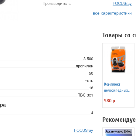
Производитель
FOCUSray
все характеристики
Товары со 
3 500
пропилен
50
Есть
Комплект
16
велосипедных
ПВС 3х1
фар Jazzway B-
980 р.
F/R-L07
тра
4
Рекомендуе
FOCUSray