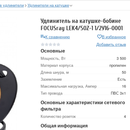
е удлинители
Удлинители на катушке
Удлинитель на катушке-бобине
FOCUSray LEK4/50Z-1 1/2У16-0001
К сравнению
В избранное
Добавить отзыв
Основные
Мощность, Вт
3 500
Материал корпуса
пропилен
Длина шнура, м
50
Заземление
Есть
Максимальная нагрузка, Ампер
16
Тип провода
ПВС 3х1
Основные характеристики сетевого
фильтра
Количество розеток
4
Общая информация