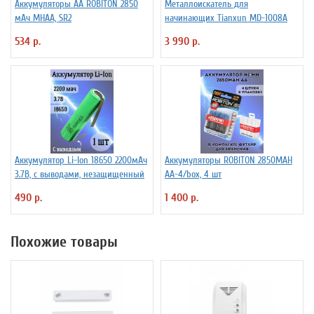
Аккумуляторы АА ROBITON 2850
Металлоискатель для
мАч MHAA, SR2
начинающих Tianxun MD-1008A
534 р.
3 990 р.
Аккумулятор Li-Ion 18650 2200мАч
Аккумуляторы ROBITON 2850MAH
3.7В, с выводами, незащищенный
AA-4/box, 4 шт
490 р.
1 400 р.
Похожие товары