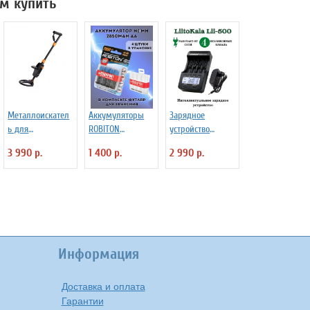
м купить
Металлоискател
Аккумуляторы
Зарядное
ь для
ROBITON
устройство
начинающих
2850MAH AA-
LiitoKala Lii-500
3 990 р.
1 400 р.
2 990 р.
Tianxun MD-
4/box, 4 шт
1008A
Информация
Доставка и оплата
Гарантии