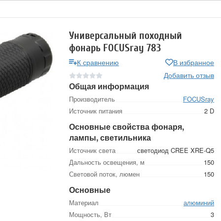
Универсальный походный
фонарь FOCUSray 783
К сравнению
В избранное
Добавить отзыв
Общая информация
Производитель
FOCUSray
Источник питания
2 D
Основные свойства фонаря,
лампы, светильника
Источник света
светодиод CREE XRE-Q5
Дальность освещения, м
150
Световой поток, люмен
150
Основные
Материал
алюминий
Мощность, Вт
3