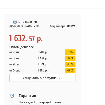
нет в наличии
временно недоступен
Код товара:
80221
1 632.
р.
57
Оптом дешевле
от 2 шт:
1 502
р.
-8 %
от 3 шт:
1 437
р.
-12 %
от 4 шт:
1 371
р.
-16 %
от 5 шт:
1 360
р.
-17 %
Уведомить о поступлении
Гарантия
На каждый товар действует