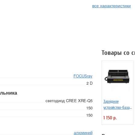
все характеристики
Товары со 
FOCUSray
2 D
ильника
светодиод CREE XRE-Q5
Зарядное
150
устройство-база
Nitecore UGP3
150
1 150 р.
для GoPro Hero
3/3+
алюминий