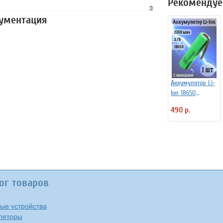
Рекомендуе
3
кументация
Аккумулятор Li-
Ion 18650
2200мАч 3.7В, с
490 р.
выводами,
незащищенный
ог товаров
ые устройства
ляторы