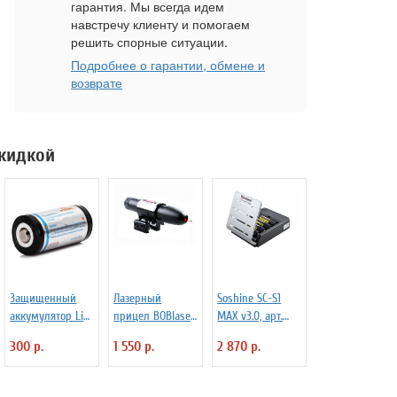
гарантия. Мы всегда идем
навстречу клиенту и помогаем
решить спорные ситуации.
Подробнее о гарантии, обмене и
возврате
скидкой
Защищенный
Лазерный
Soshine SC-S1
аккумулятор Li-
прицел BOBlaser
MAX v3.0, арт.
Ion XTAR 16340
R29 красный
1170
300 р.
1 550 р.
2 870 р.
600 mAh