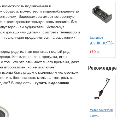
 возможность подключения и
им образом, можно вести видеонаблюдение за
контролем. Видеокамера имеет встроенную
ая играет дополнительную роль ночника. Для
двусторонней аудиосвязи. Используя
ься домашними делами, смотреть телевизор и
а – трансляция продолжиться на расстоянии
Зарядное
устройство XTAR
MC2 для Li-ion
 перед родителями возникает целый ряд
790 р.
аккумуляторов
енца. Кормление, сон, прогулки, игры –
 о том, что это отнимает много времени, даже
на второй план, но не исключает
Рекомендуе
т всегда быть рядом с маленьким человечком.
печить безопасность малыша, контроль за
тдыхе? Выход есть –
купить видеоняню
Металлоискател
ь для