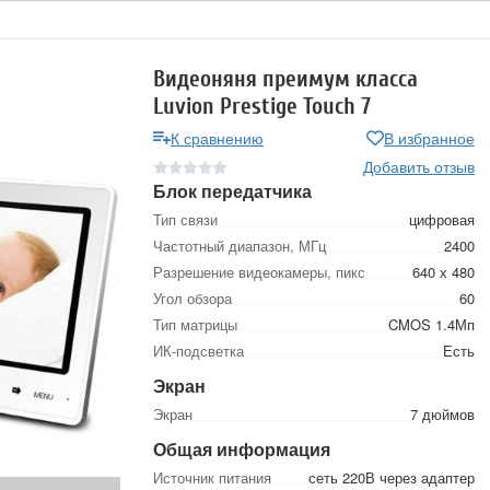
Видеоняня преимум класса
Luvion Prestige Touch 7
К сравнению
В избранное
Добавить отзыв
Блок передатчика
Тип связи
цифровая
Частотный диапазон, МГц
2400
Разрешение видеокамеры, пикс
640 х 480
Угол обзора
60
Тип матрицы
CMOS 1.4Мп
ИК-подсветка
Есть
Экран
Экран
7 дюймов
Общая информация
Источник питания
сеть 220В через адаптер