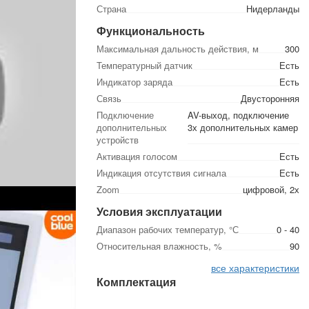
Страна
Нидерланды
Функциональность
Максимальная дальность действия, м
300
Температурный датчик
Есть
Индикатор заряда
Есть
Связь
Двусторонняя
Подключение
AV-выход, подключение
дополнительных
3х дополнительных камер
устройств
Активация голосом
Есть
Индикация отсутствия сигнала
Есть
Zoom
цифровой, 2х
Условия эксплуатации
Диапазон рабочих температур, °С
0 - 40
Относительная влажность, %
90
все характеристики
Комплектация