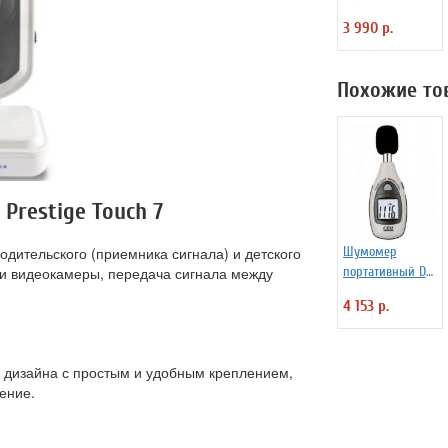
начинающих
3 990 р.
Tianxun MD-
1008A
Похожие то
Prestige Touch 7
одительского (приемника сигнала) и детского
Шумомер
 и видеокамеры, передача сигнала между
портативный DT-
85A
4 153 р.
 дизайна с простым и удобным креплением,
ение.