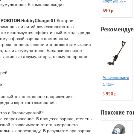
аккумулятор
ккумуляторов. В комплект входит
Niteсore NL147
690 р.
750mAh
м
ROBITON HobbyCharger01
быстрое.
полимерных и литий-железофосфатных
Рекомендуе
боте используется эффективный метод заряда,
яемую фазой заряда с постоянным
грева, переполюсовки и короткого замыкания
а, так и аккумуляторов. Балансировочное
т литиевые аккумуляторы, к тому же простое
рей.
Металлоискател
ь для
м.
начинающих
3 990 р.
Tianxun MD-
оянный ток-постоянное напряжение».
1008A
ряда и короткого замыкания.
Похожие то
тво с балансировкой?
е сопротивление. В процессе заряда, степень
зной в зависимости от его внутреннего
ительны к перезаряду. В результате при заряде