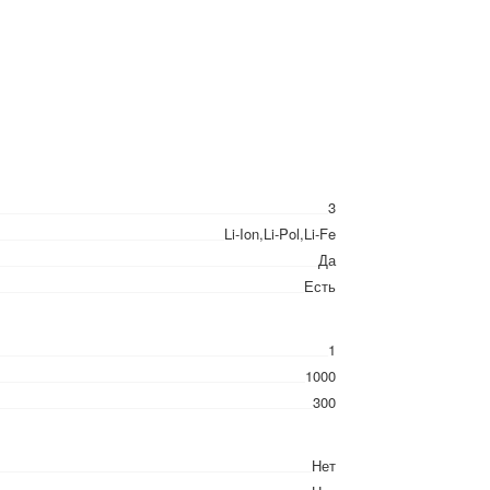
3
Li-Ion,Li-Pol,Li-Fe
Да
Есть
1
1000
300
Нет