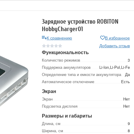
Зарядное устройство ROBITON
HobbyCharger01
К сравнению
В избранное
Добавить отзыв
Функциональность
Количество режимов
3
Поддержка аккумуляторов
Li-Ion,Li-Pol,Li-Fe
Определение типа и емкости аккумулятора
Да
Автоматическое отключение
Есть
Экран
Экран
Нет
Подсветка дисплея
Нет
Размеры и габариты
Длина, см
9
Ширина, см
8