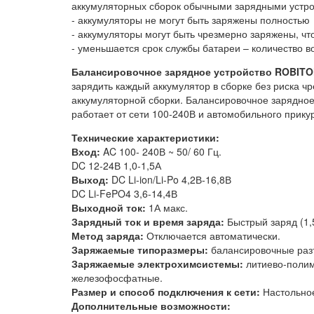
аккумуляторных сборок обычными зарядными устро
- аккумуляторы не могут быть заряжены полностью
- аккумуляторы могут быть чрезмерно заряжены, чт
- уменьшается срок службы батареи – количество 
Балансировочное зарядное устройство ROBITO
зарядить каждый аккумулятор в сборке без риска ч
аккумуляторной сборки. Балансировочное зарядно
работает от сети 100-240В и автомобильного прику
Технические характеристики:
Вход:
AC 100- 240В ~ 50/ 60 Гц.
DC 12-24В 1,0-1,5А
Выход:
DC Li-ion/Li-Po 4,2В-16,8В
DC Li-FePO4 3,6-14,4В
Выходной ток:
1А макс.
Зарядный ток и время заряда:
Быстрый заряд (1,5
Метод заряда:
Отключается автоматически.
Заряжаемые типоразмеры:
балансировочные раз
Заряжаемые электрохимсистемы:
литиево-полим
железофосфатные.
Размер и способ подключения к сети:
Настольное
Дополнительные возможности: