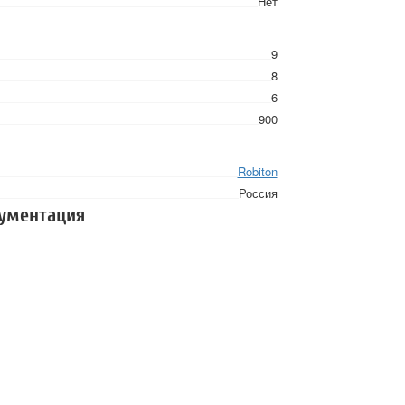
Нет
9
8
6
900
Robiton
Россия
кументация