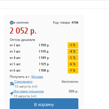
в наличии
Код товара:
4708
2 052
р.
Оптом дешевле
от 2 шт:
1 990
р.
-3 %
от 3 шт:
1 970
р.
-4 %
от 4 шт:
1 949
р.
-5 %
от 5 шт:
1 929
р.
-6 %
от 6 шт:
1 908
р.
-7 %
Получить в г.
Москва
Самовывоз
бесплатно
13 августа (чт)
Доставка курьером
399 р.
13 августа (чт)
В корзину