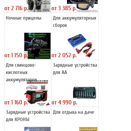
от
2 716 р.
от
3 385 р.
Ночные прицелы
Для аккумуляторных
сборок
от
1 150 р.
от
2 052 р.
Для свинцово-
Зарядные устройства
кислотных
для АА
аккумуляторов
от
1 160 р.
от
4 990 р.
Зарядные устройства
Для отдыха на даче
для КРОНЫ