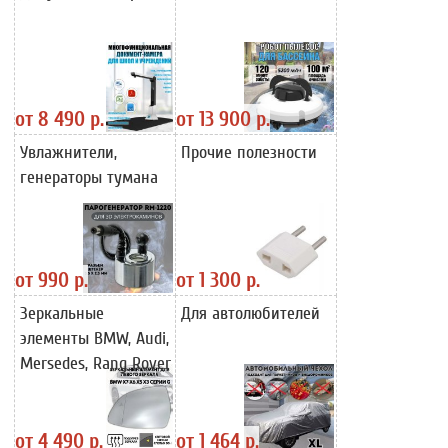
от
8 490 р.
от
13 900 р.
Увлажнители,
Прочие полезности
генераторы тумана
от
990 р.
от
1 300 р.
Зеркальные
Для автолюбителей
элементы BMW, Audi,
Mersedes, Rang Rover
от
4 490 р.
от
1 464 р.