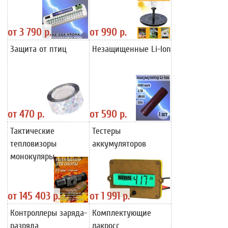
от
3 790 р.
от
990 р.
Защита от птиц
Незащищенные Li-Ion
от
470 р.
от
590 р.
Тактические
Тестеры
тепловизоры
аккумуляторов
монокуляры
от
145 403 р.
от
1 991 р.
Контроллеры заряда-
Комплектующие
разряда
лакросс