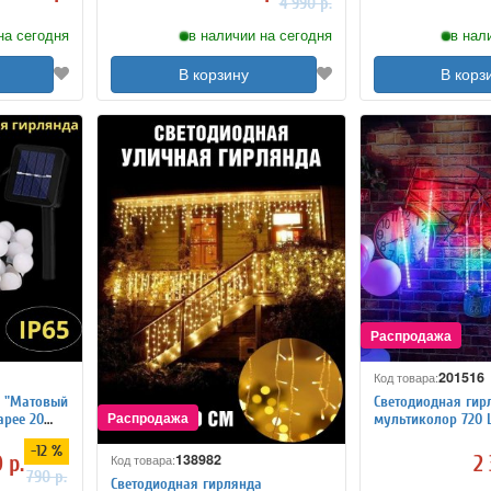
4 990 р.
на сегодня
в наличии на сегодня
в нал
В корзину
В корз
201516
Код товара:
а "Матовый
Светодиодная гир
арее 20
мультиколор 720 
от сети 220V
-12 %
138982
 р.
2 
Код товара:
790 р.
Светодиодная гирлянда