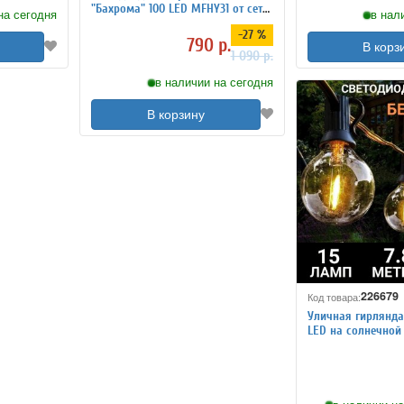
"Бахрома" 100 LED MFHY31 от сети
на сегодня
в нал
220V, 3 м
-27 %
790 р.
В корз
1 090 р.
в наличии на сегодня
В корзину
226679
Код товара:
Уличная гирлянда 
LED на солнечной 
ANYSMART