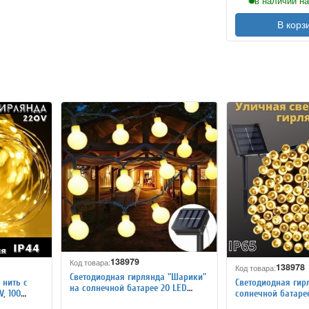
в наличии на
В корз
138979
Код товара:
138978
Код товара:
Светодиодная гирлянда "Шарики"
 нить с
Светодиодная гир
на солнечной батарее 20 LED
, 100
солнечной батарее
MFSLC22
LED MFSLC21, 2,5 