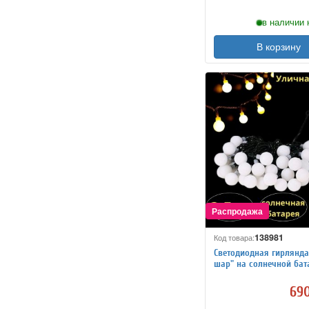
в наличии 
В корзину
138981
Код товара:
Светодиодная гирлянд
шар" на солнечной бат
LED, 2,5 метра
690