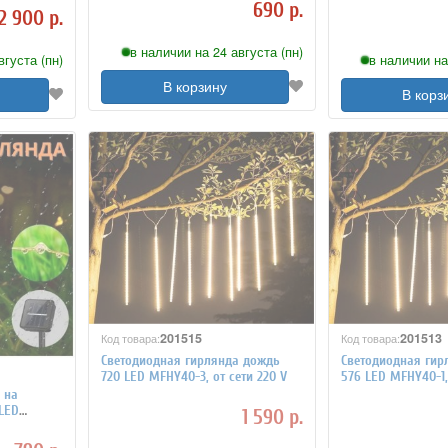
690 р.
2 900 р.
в наличии на 24 августа (пн)
вгуста (пн)
в наличии на
В корзину
В корз
201515
201513
Код товара:
Код товара:
Светодиодная гирлянда дождь
Светодиодная гир
720 LED MFHY40-3, от сети 220 V
576 LED MFHY40-1, 
 на
 LED
1 590 р.