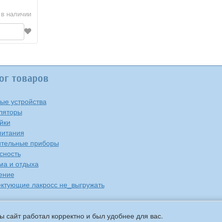
 в наличии
ог товаров
ые устройства
ляторы
йки
питания
тельные приборы
сность
ма и отдыха
ение
ктующие лакросс не_выгружать
ы сайт работал корректно и был удобнее для вас.