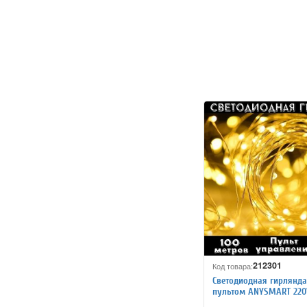
212301
Код товара:
Светодиодная гирлянда
пультом ANYSMART 220V
метров