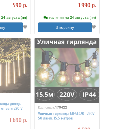
590 р.
1 990 р.
 24 августа (пн)
в наличии на 24 августа (пн)
ину
В корзину
лянда дождь
179422
Код товара:
от сети 220 V
Уличная гирлянда MFSLC20T 220V
50 ламп, 15.5 метров
1 690 р.