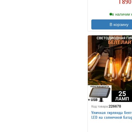
1 890
в наличии 
В корзину
226678
Код товара:
Уличная гирлянда белт
LED на солнечной батар
7,5 м ANYSMART