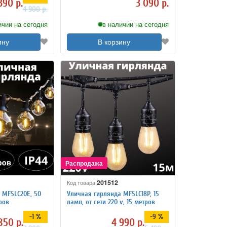
390 р.
3 090 р.
4 900 р.
ичии на сегодня
в наличии на сегодня
ину
В корзину
201512
Код товара:
 MFSLC20E, 50
Уличная гирлянда MFSLC18P, 15
15 метров
ламп, от сети 220 v, 15 метров
-1 %
-9 %
850 р.
4 990 р.