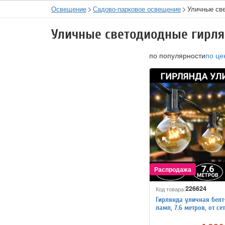
Освещение
Садово-парковое освещение
Уличные св
Уличные светодиодные гирл
по популярности
по це
226624
Код товара:
Гирлянда уличная белт
ламп, 7.6 метров, от се
ANYSMART