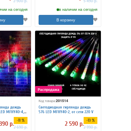
2 900 р.
5 490 р.
ичии на сегодня
в наличии на сегодня
ину
В корзину
201514
Код товара:
лянда дождь
Светодиодная гирлянда дождь
LED MFHY40-4,
576 LED MFHY40-2, от сети 220 V
-11 %
-13 %
390 р.
2 590 р.
2 690 р.
2 990 р.