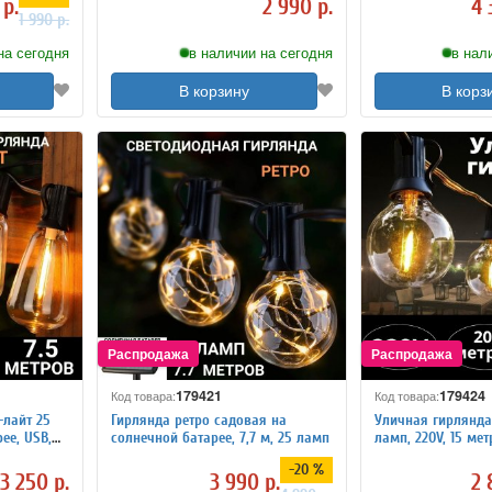
 р.
2 990 р.
4 
1 990 р.
на сегодня
в наличии на сегодня
в нал
В корзину
В корз
179421
179424
Код товара:
Код товара:
-лайт 25
Гирлянда ретро садовая на
Уличная гирлянда
ее, USB,
солнечной батарее, 7,7 м, 25 ламп
ламп, 220V, 
-20 %
3 250 р.
3 990 р.
2 