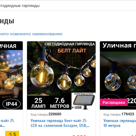
етодиодные гирлянды
янды
не
по новизне
по наименованию
226680
179423
Код товара:
Код товара:
-лайт 25
Уличная гирлянда белт-лайт 25
Уличная гирлянда 
ти
LED на солнечной батарее, USB,
10 метров
7,6 метров ANYSMART
-5 %