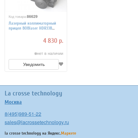
86629
Код товара:
Лазерный коллиматорный
прицел BOBlaser HDR33B
Red&Green
4 830 р.
нет в наличии
Уведомить
La crosse technology
Москва
8(495)989-51-22
sales@lacrossetechnology.ru
la crosse technology на
Яндекс.
Маркете