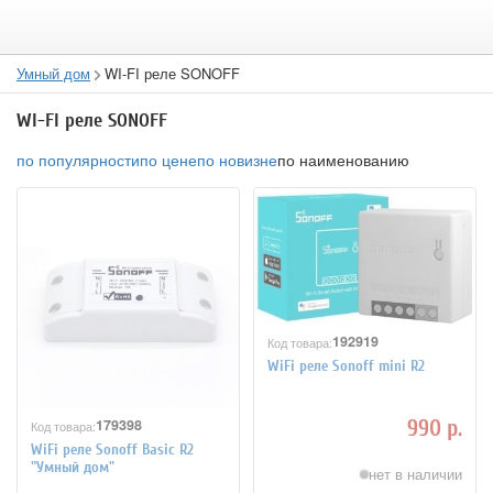
Умный дом
WI-FI реле SONOFF
WI-FI реле SONOFF
по популярности
по цене
по новизне
по наименованию
192919
Код товара:
WiFi реле Sonoff mini R2
179398
990 р.
Код товара:
WiFi реле Sonoff Basic R2
"Умный дом"
нет в наличии