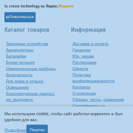
la crosse technology на
Яндекс.
Маркете
Пожаловаться
Каталог товаров
Информация
Зарядные устройства
Доставка и оплата
Аккумуляторы
Гарантии
Батарейки
Юр. лицам
Блоки питания
Распродажа
Измерительные приборы
Оферта
Безопасность
Политика
конфиденциальности
Для дома и отдыха
Контакты
Освещение
О компании
Комплектующие лакросс
не_выгружать
Обзоры, тесты, сравнения
Сертификаты на
продукцию
Мы используем cookie, чтобы сайт работал корректно и был
Инструкции на русском
удобнее для вас.
языке
Подробнее
Понятно