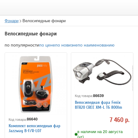
Фонари
Велосипедные фонари
Велосипедные фонари
по популярности
по цене
по новизне
по наименованию
86639
Код товара:
Велосипедная фара Fenix
BTR20 CREE XM-L T6 800lm
7 460 р.
86640
Код товара:
Комплект велосипедных фар
Jazzway B-F/R-L07
в наличии на 20 августа
(чт)