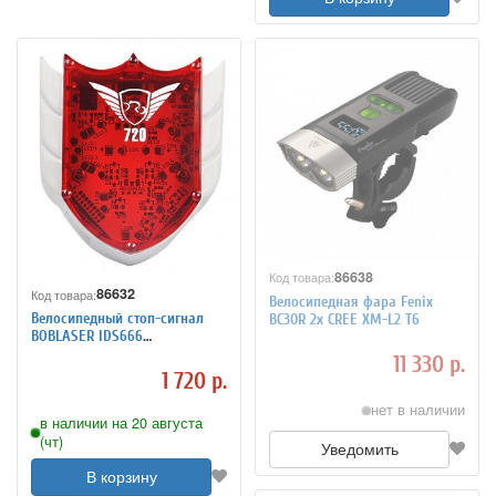
86638
Код товара:
86632
Код товара:
Велосипедная фара Fenix
Велосипедный стоп-сигнал
BC30R 2x CREE XM-L2 T6
BOBLASER IDS666
светодиоды+лазер
11 330 р.
1 720 р.
нет в наличии
в наличии на 20 августа
(чт)
Уведомить
В корзину