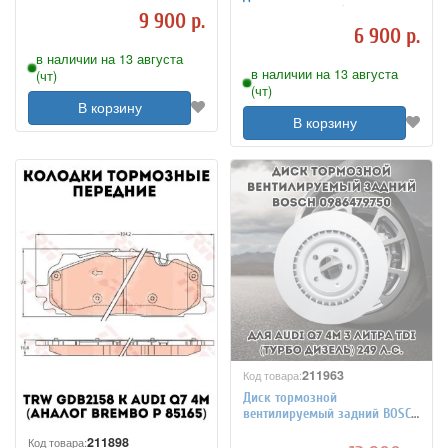
для AUDI Q7 4M (аналог
9 900 р.
Brembo P 85154)
6 900 р.
в наличии на 13 августа
в наличии на 13 августа
(чт)
(чт)
В корзину
В корзину
211963
Код товара:
Диск тормозной
вентилируемый задний BOSCH
0986479750 для AUDI Q7 4M
211898
Код товара: