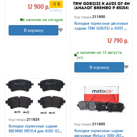
-5 %
VAG 4M0615301AN)
12 900 р.
13 590 р.
211900
Код товара:
в наличии на сегодня
Колодки тормозные дисковые
задние TRW GDB2132 к AUDI Q7
В корзину
4M (аналог Brembo P 85154)
12 790 р.
в наличии на 13 августа
(чт)
В корзину
211924
Код товара:
211895
Код товара:
Колодки тормозные задние
Колодки тормозные задние
BREMBO P85154 для AUDI Q7
дисковые Metaco 3010-287
4M