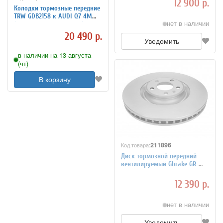
12 900 р.
Колодки тормозные передние
TRW GDB2158 к AUDI Q7 4M
нет в наличии
(аналог Brembo P 85165)
20 490 р.
Уведомить
в наличии на 13 августа
(чт)
В корзину
211896
Код товара:
Диск тормозной передний
вентилируемый Gbrake GR-
22273 для AUDI Q7 4M (аналог
VAG 4M0615301AN)
12 390 р.
нет в наличии
Уведомить