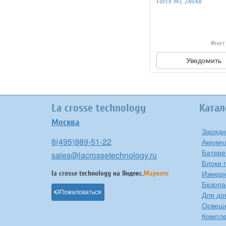
Force M1, 24648
нет
Уведомить
La crosse technology
Катал
Москва
Зарядн
8(495)989-51-22
Аккуму
Батаре
sales@lacrossetechnology.ru
Блоки 
Измери
la crosse technology на
Яндекс.
Маркете
Безопа
Пожаловаться
Для до
Освещ
Компле