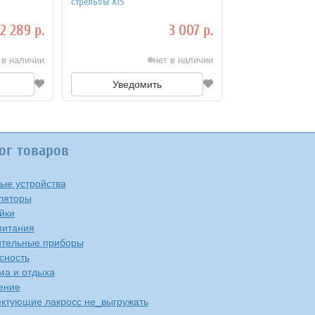
стрельбы Х15
2 289 р.
3 007 р.
 в наличии
нет в наличии
Уведомить
ог товаров
ые устройства
ляторы
йки
питания
тельные приборы
сность
ма и отдыха
ение
ктующие лакросс не_выгружать