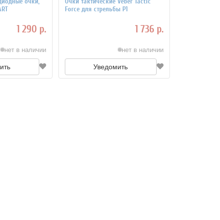
диодные очки,
Очки тактические Veber Tactic
ART
Force для стрельбы P1
1 290 р.
1 736 р.
нет в наличии
нет в наличии
ить
Уведомить