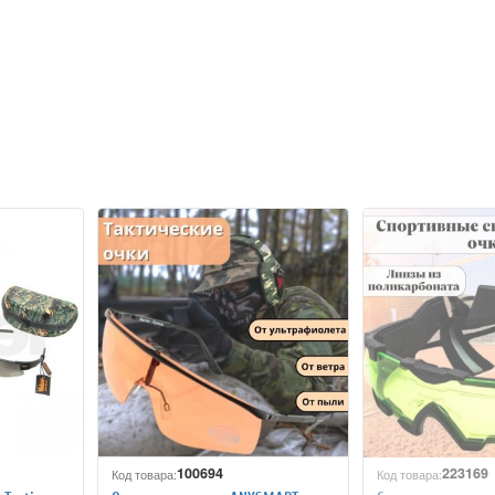
100694
223169
Код товара:
Код товара: