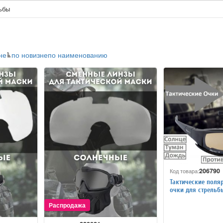
ьбы
не
по новизне
по наименованию
206790
Код товара:
Тактические поля
очки для стрель