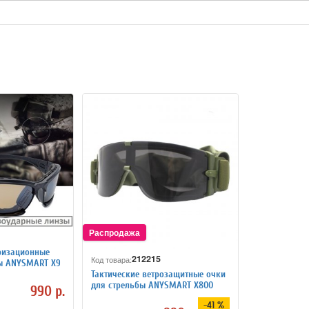
ризационные
212215
Код товара:
бы ANYSMART X9
Тактические ветрозащитные очки
для стрельбы ANYSMART X800
990 р.
-41 %