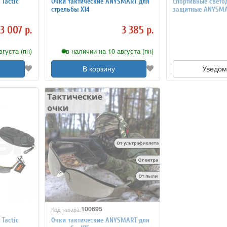
 Tactic
Очки тактические ANYSMART для
Спортивные свето
стрельбы Х14
защитные ANYSM
3 007 р.
3 385 р.
вгуста (пн)
в наличии на 10 августа (пн)
В корзину
Уведом
100695
Код товара:
 Tactic
Очки тактические ANYSMART для