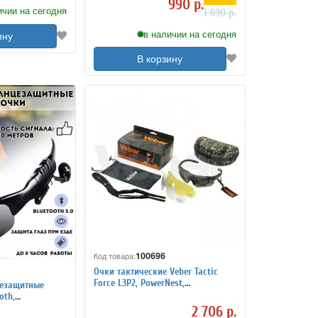
990 р.
ичии на сегодня
1 690 р.
в наличии на сегодня
ину
В корзину
100696
Код товара:
Очки тактические Veber Tactic
Force L3P2, PowerNest,
цезащитные
ударопрочные
oth,
ANYSMART
2 706 р.