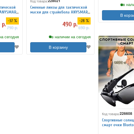
228021
Код товара:
в нал
тической
Сменные линзы для тактической
 ANYSMART,
маски для страйкбола ANYSMART,
В корз
солнечные
-37 %
-28 %
 р.
490 р.
790 р.
690 р.
на сегодня
в наличии на сегодня
В корзину
226608
Код товара:
Спортивные солн
смарт очки Blueto
стереонаушники 