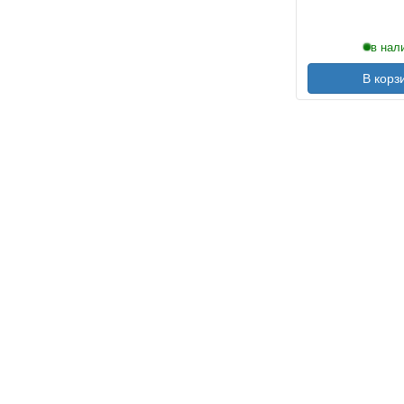
в нал
В корз