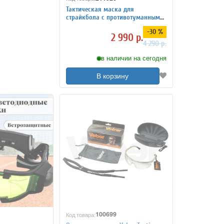
Тактическая маска для
страйкбола с противотуманным
вентилятором ANYSMART
-30 %
2 990 р.
4 290 р.
в наличии на сегодня
В корзину
100699
Код товара: