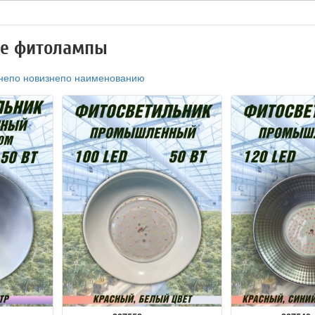
е фитолампы
не
по новизне
по наименованию