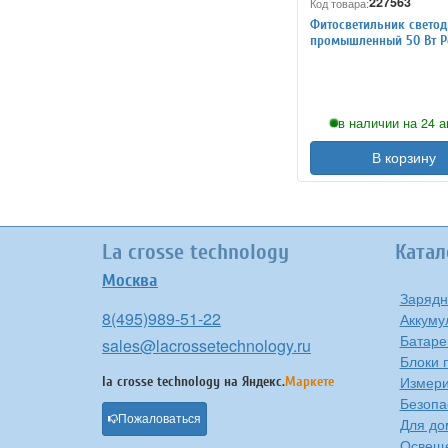
227563
Код товара:
Фитосветильник свето
промышленный 50 Вт P
227563
в наличии на 24 а
В корзину
La crosse technology
Катал
Москва
Зарядн
8(495)989-51-22
Аккуму
Батаре
sales@lacrossetechnology.ru
Блоки 
Измери
la crosse technology на
Яндекс.
Маркете
Безопа
Пожаловаться
Для до
Освещ