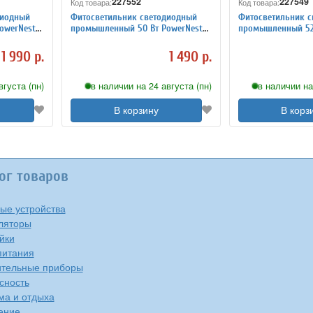
227552
227549
Код товара:
Код товара:
диодный
Фитосветильник светодиодный
Фитосветильник с
owerNest
промышленный 50 Вт PowerNest
промышленный 52 
227552
227549
1 990 р.
1 490 р.
вгуста (пн)
в наличии на 24 августа (пн)
в наличии на
В корзину
В корз
ог товаров
ые устройства
ляторы
йки
питания
тельные приборы
сность
ма и отдыха
ение