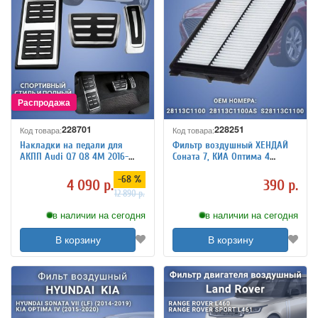
228701
228251
Код товара:
Код товара:
Накладки на педали для
Фильтр воздушный ХЕНДАЙ
АКПП Audi Q7 Q8 4M 2016-
Соната 7, КИА Оптима 4
2025 PowerNest
28113C1100 28113C1100AS
-68 %
S28113C1100, HYUNDAI Sonata
4 090 р.
390 р.
KIA Optima
12 890 р.
в наличии на сегодня
в наличии на сегодня
В корзину
В корзину