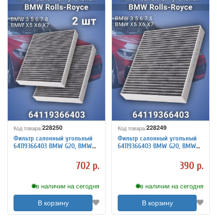
228250
228249
Код товара:
Код товара:
Фильтр салонный угольный
Фильтр салонный угольный
64119366403 BMW G20, BMW
64119366403 BMW G20, BMW
G30 F90, BMW G11, BMW X5
G30 F90, BMW G11, BMW X5
G05 F95, BMW X6 G06 F96, 2
G05 F95, BMW X6 G06 F96,
702 р.
390 р.
штуки
BMW X7 G07
в наличии на сегодня
в наличии на сегодня
В корзину
В корзину