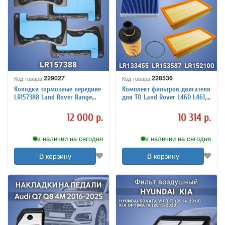
229027
228536
Код товара:
Код товара:
Колодки тормозные передние
Комплект фильтров двигателя
LR157388 Land Rover Range
для ТО Land Rover L460 L461,
Rover L460 L461
запчасти, оригинал
12 000 р.
10 314 р.
в наличии на сегодня
в наличии на сегодня
В корзину
В корзину