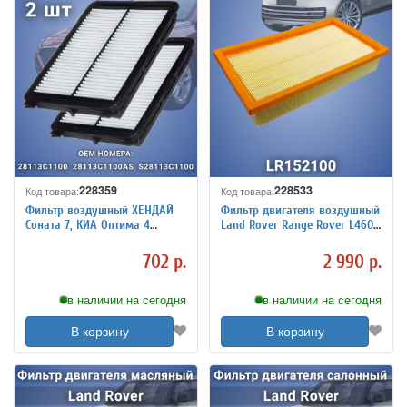
228359
228533
Код товара:
Код товара:
Фильтр воздушный ХЕНДАЙ
Фильтр двигателя воздушный
Соната 7, КИА Оптима 4
Land Rover Range Rover L460
28113C1100 28113C1100AS,
L461 LR152100 оригинал
HYUNDAI Sonata KIA Optima 2
702 р.
2 990 р.
штуки
в наличии на сегодня
в наличии на сегодня
В корзину
В корзину