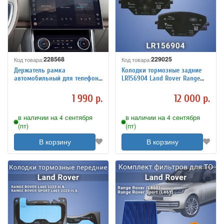
228568
229025
Код товара:
Код товара:
Держатель рамка
Колодки тормозные задние
автомобильный для телефона
LR156904 Land Rover Range
Land Rover Range Rover L460
Rover L460 L461
PowerNest
1 990 р.
12 000 р.
в наличии на 4 сентября
в наличии на 4 сентября
(пт)
(пт)
В корзину
В корзину