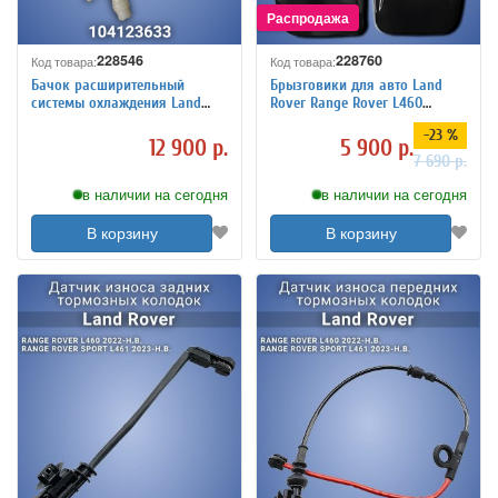
228546
228760
Код товара:
Код товара:
Бачок расширительный
Брызговики для авто Land
системы охлаждения Land
Rover Range Rover L460
Rover Range Rover L460 L461
передние VPLКР0501, задние
-23 %
L462 104123633 оригинал
VPLКР0502
12 900 р.
5 900 р.
7 690 р.
в наличии на сегодня
в наличии на сегодня
В корзину
В корзину