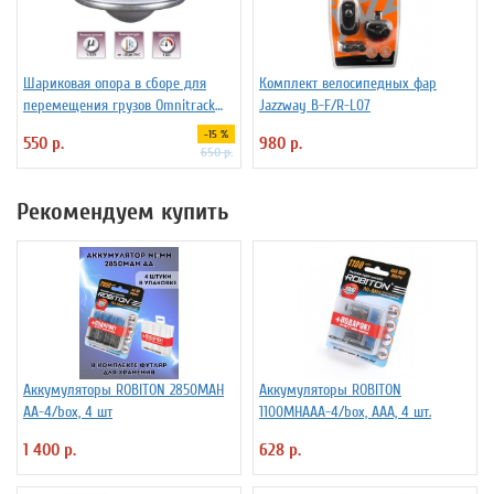
Шариковая опора в сборе для
Комплект велосипедных фар
перемещения грузов Omnitrack
Jazzway B-F/R-L07
LD16-D
-15 %
550 р.
980 р.
650 р.
Рекомендуем купить
Аккумуляторы ROBITON 2850MAH
Аккумуляторы ROBITON
AA-4/box, 4 шт
1100MHAAA-4/box, ААА, 4 шт.
1 400 р.
628 р.