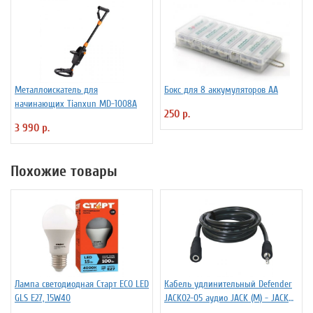
Металлоискатель для
Бокс для 8 аккумуляторов АА
начинающих Tianxun MD-1008A
250 р.
3 990 р.
Похожие товары
Лампа светодиодная Старт ECO LED
Кабель удлинительный Defender
GLS E27, 15W40
JACK02-05 аудио JACK (M) - JACK
(F), 1.5м, черный