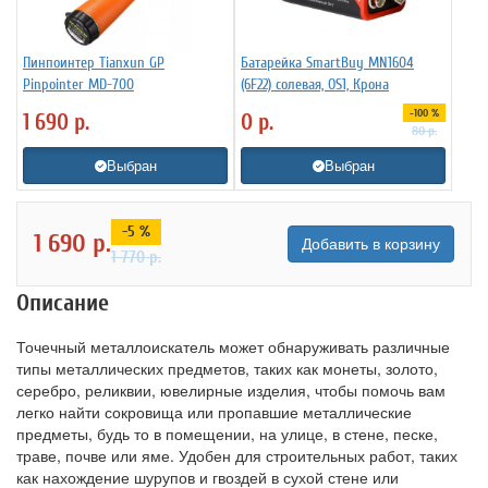
Пинпоинтер Tianxun GP
Батарейка SmartBuy MN1604
Pinpointer MD-700
(6F22) солевая, OS1, Крона
-100 %
1 690
р.
0
р.
80
р.
Выбран
Выбран
-5 %
1 690
р.
Добавить в корзину
1 770
р.
Описание
Точечный металлоискатель может обнаруживать различные
типы металлических предметов, таких как монеты, золото,
серебро, реликвии, ювелирные изделия, чтобы помочь вам
легко найти сокровища или пропавшие металлические
предметы, будь то в помещении, на улице, в стене, песке,
траве, почве или яме. Удобен для строительных работ, таких
как нахождение шурупов и гвоздей в сухой стене или