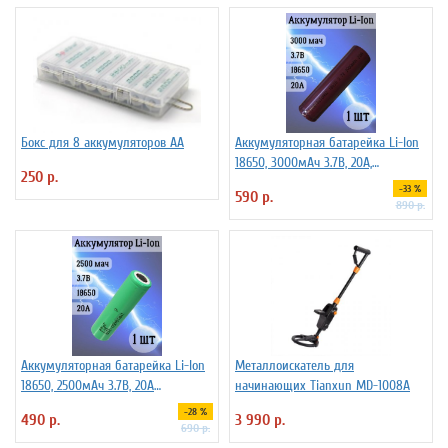
Бокс для 8 аккумуляторов АА
Аккумуляторная батарейка Li-Ion
18650, 3000мАч 3.7В, 20A,
250 р.
высокомощный, незащищенный
-33 %
590 р.
890 р.
Аккумуляторная батарейка Li-Ion
Металлоискатель для
18650, 2500мАч 3.7В, 20A
начинающих Tianxun MD-1008A
незащищенный
-28 %
490 р.
3 990 р.
690 р.