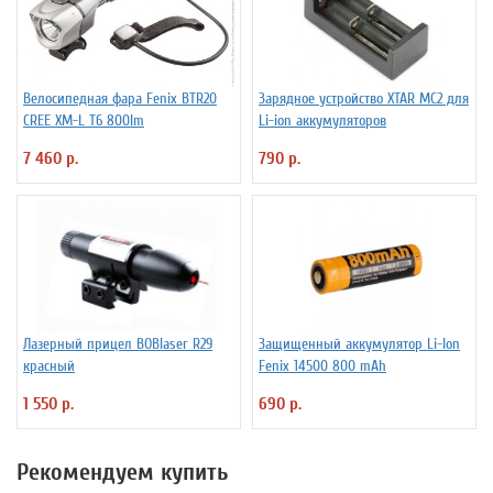
Велосипедная фара Fenix BTR20
Зарядное устройство XTAR MC2 для
CREE XM-L T6 800lm
Li-ion аккумуляторов
7 460 р.
790 р.
Лазерный прицел BOBlaser R29
Защищенный аккумулятор Li-Ion
красный
Fenix 14500 800 mAh
1 550 р.
690 р.
Рекомендуем купить