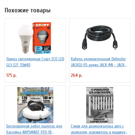
Похожие товары
Лампа светодиодная Старт ECO LED
Кабель удлинительный Defender
GLS E27, 15W40
JACK02-05 аудио JACK (M) - JACK
(F), 1.5м, черный
175 р.
264 р.
Беспроводной робот пылесос для
Стики для ароматизатора авто с
бассейна ANYSMART PZO-18
ароматом, освежитель в машину