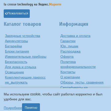
la crosse technology на
Яндекс.
Маркете
Пожаловаться
Каталог товаров
Информация
Зарядные устройства
Доставка и оплата
Аккумуляторы
Гарантии
Батарейки
Юр. лицам
Блоки питания
Распродажа
Измерительные приборы
Оферта
Безопасность
Политика
конфиденциальности
Для дома и отдыха
Контакты
Освещение
О компании
Комплектующие лакросс
не_выгружать
Обзоры, тесты, сравнения
Сертификаты на
продукцию
Мы используем cookie, чтобы сайт работал корректно и был
Инструкции на русском
удобнее для вас.
языке
Подробнее
Понятно