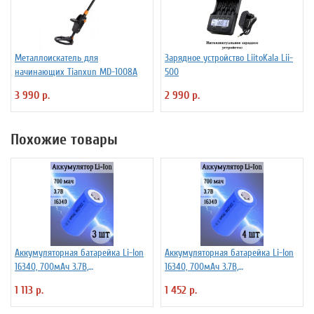
Металлоискатель для
Зарядное устройство LiitoKala Lii-
начинающих Tianxun MD-1008A
500
3 990 р.
2 990 р.
Похожие товары
Аккумуляторная батарейка Li-Ion
Аккумуляторная батарейка Li-Ion
16340, 700мАч 3.7В,
16340, 700мАч 3.7В,
незащищенный, 3 шт
незащищенный, 4 шт
1 113 р.
1 452 р.