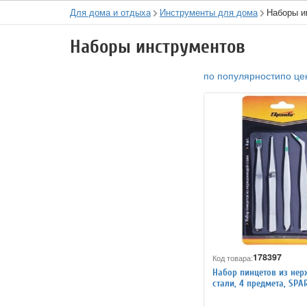
Для дома и отдыха
Инструменты для дома
Наборы и
Наборы инструментов
по популярности
по це
178397
Код товара:
Набор пинцетов из не
стали, 4 предмета, SPAR
блистер, 914845