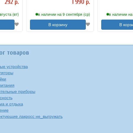
292 р.
1 990 р.
вгуста (вт)
в наличии на 9 сентября (ср)
в наличии на 
В корзину
В корз
ог товаров
ые устройства
ляторы
йки
питания
тельные приборы
сность
ма и отдыха
ение
ктующие лакросс не_выгружать