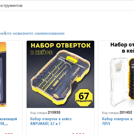
нструментов
не
по новизне
по наименованию
215935
201452
Код товара:
Код товара:
ржавеющей
Набор отверток в кейсе
Набор отверток в 
TA,
ANYSMART, 67 в 1
7059