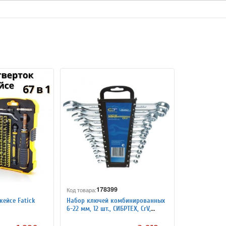
178399
Код товара:
кейсе Fatick
Набор ключей комбинированных
6-22 мм, 12 шт., СИБРТЕХ, CrV,
хромированные, держатель с
подвесом, 15452