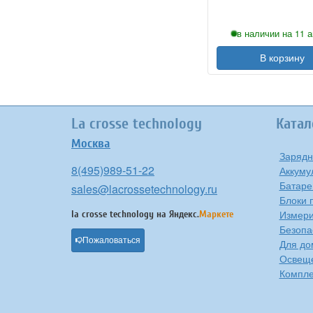
в наличии на 11 а
В корзину
La crosse technology
Катал
Москва
Зарядн
8(495)989-51-22
Аккуму
Батаре
sales@lacrossetechnology.ru
Блоки 
Измери
la crosse technology на
Яндекс.
Маркете
Безопа
Пожаловаться
Для до
Освещ
Компле