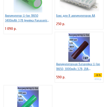
Аккумулятор Li-Ion 18650
Бокс для 8 аккумуляторов АА
3400mAh 3,7В (ячейка Panasonic
250 р.
NCR18650B) без защиты
1 090 р.
Аккумуляторная батарейка Li-Ion
18650, 3000мАч 3.7В, 20A,
высокомощный, незащищенный
-33 %
590 р.
890 р.