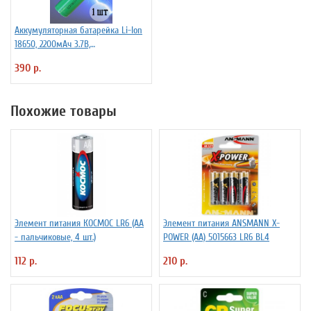
Аккумуляторная батарейка Li-Ion
18650, 2200мАч 3.7В,
незащищенный
390 р.
Похожие товары
Элемент питания КОСМОС LR6 (АА
Элемент питания ANSMANN X-
- пальчиковые, 4 шт.)
POWER (АА) 5015663 LR6 BL4
112 р.
210 р.